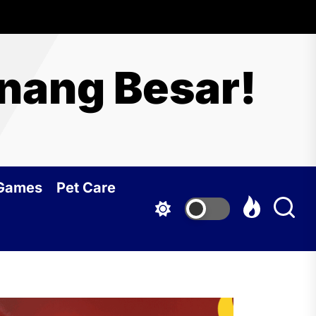
nang Besar!
 Games
Pet Care