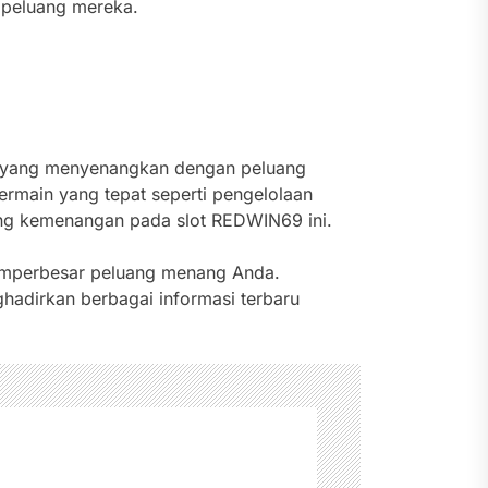
 peluang mereka.
e yang menyenangkan dengan peluang
main yang tepat seperti pengelolaan
ang kemenangan pada slot REDWIN69 ini.
k memperbesar peluang menang Anda.
adirkan berbagai informasi terbaru