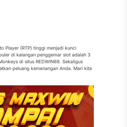
o Player (RTP) tinggi menjadi kunci
uler di kalangan penggemar slot adalah 3
 Monkeys di situs REDWIN69. Sekaligus
katkan peluang kemenangan Anda. Mari kita