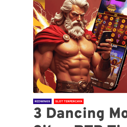
REDWIN69
SLOT TERPERCAYA
3 Dancing Mo