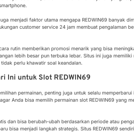
smartphone.
ga menjadi faktor utama mengapa REDWIN69 banyak dimina
 dukungan customer service 24 jam membuat pengalaman b
cara rutin memberikan promosi menarik yang bisa meningk
ngan lebih besar pun terbuka lebar. Situs ini juga memilik
idak perlu khawatir soal keandalan.
ari Ini untuk Slot REDWIN69
emilihan permainan, penting juga untuk selalu memperbarui i
a agar Anda bisa memilih permainan slot REDWIN69 yang me
statis dan bisa berubah-ubah berdasarkan periode atau peng
baru bisa menjadi langkah strategis. Situs REDWIN69 sendi