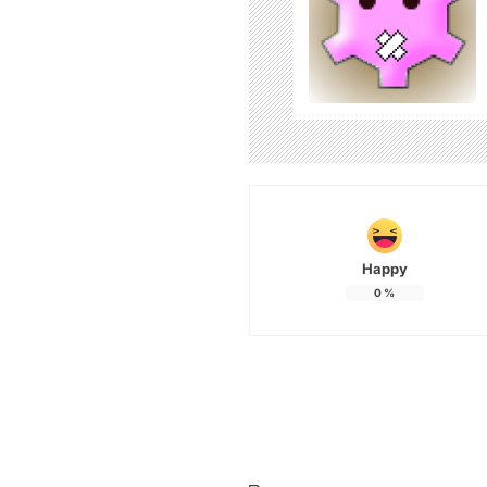
Happy
0
%