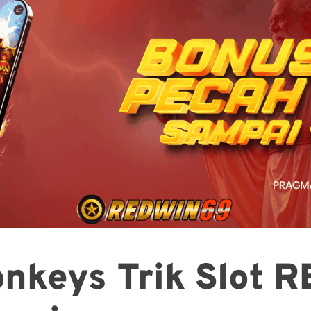
nkeys Trik Slot 