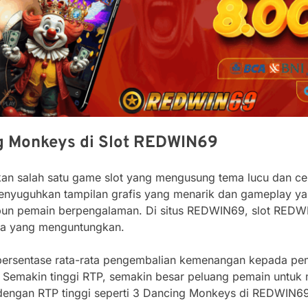
g Monkeys di Slot REDWIN69
n salah satu game slot yang mengusung tema lucu dan cer
menyuguhkan tampilan grafis yang menarik dan gameplay y
un pemain berpengalaman. Di situs REDWIN69, slot REDWI
-nya yang menguntungkan.
persentase rata-rata pengembalian kemenangan kepada pema
u. Semakin tinggi RTP, semakin besar peluang pemain untu
 dengan RTP tinggi seperti 3 Dancing Monkeys di REDWIN69 