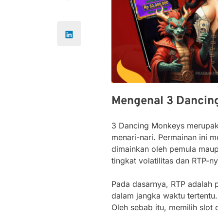
Mengenal 3 Dancin
3 Dancing Monkeys merupaka
menari-nari. Permainan ini 
dimainkan oleh pemula maup
tingkat volatilitas dan RTP
Pada dasarnya, RTP adalah 
dalam jangka waktu tertent
Oleh sebab itu, memilih slot