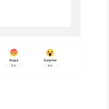
Angry
Surprise
0
%
0
%