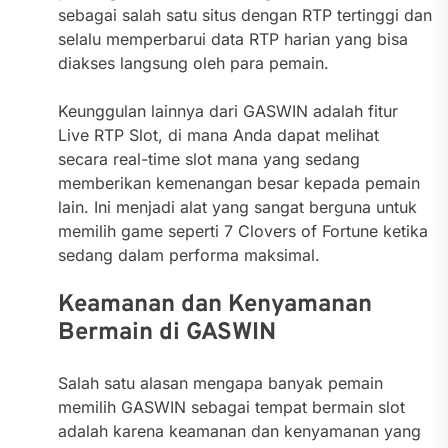
sebagai salah satu situs dengan RTP tertinggi dan
selalu memperbarui data RTP harian yang bisa
diakses langsung oleh para pemain.
Keunggulan lainnya dari GASWIN adalah fitur
Live RTP Slot, di mana Anda dapat melihat
secara real-time slot mana yang sedang
memberikan kemenangan besar kepada pemain
lain. Ini menjadi alat yang sangat berguna untuk
memilih game seperti 7 Clovers of Fortune ketika
sedang dalam performa maksimal.
Keamanan dan Kenyamanan
Bermain di GASWIN
Salah satu alasan mengapa banyak pemain
memilih GASWIN sebagai tempat bermain slot
adalah karena keamanan dan kenyamanan yang