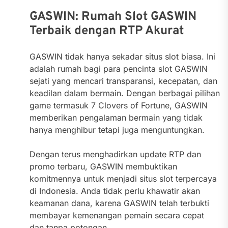
GASWIN: Rumah Slot GASWIN
Terbaik dengan RTP Akurat
GASWIN tidak hanya sekadar situs slot biasa. Ini
adalah rumah bagi para pencinta slot GASWIN
sejati yang mencari transparansi, kecepatan, dan
keadilan dalam bermain. Dengan berbagai pilihan
game termasuk 7 Clovers of Fortune, GASWIN
memberikan pengalaman bermain yang tidak
hanya menghibur tetapi juga menguntungkan.
Dengan terus menghadirkan update RTP dan
promo terbaru, GASWIN membuktikan
komitmennya untuk menjadi situs slot terpercaya
di Indonesia. Anda tidak perlu khawatir akan
keamanan dana, karena GASWIN telah terbukti
membayar kemenangan pemain secara cepat
dan tanpa potongan.