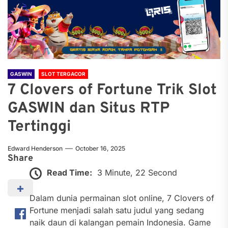
GASWIN
SLOT TERGACOR
7 Clovers of Fortune Trik Slot
GASWIN dan Situs RTP
Tertinggi
Edward Henderson
October 16, 2025
Share
Read Time:
3 Minute, 22 Second
Dalam dunia permainan slot online, 7 Clovers of
Fortune menjadi salah satu judul yang sedang
naik daun di kalangan pemain Indonesia. Game