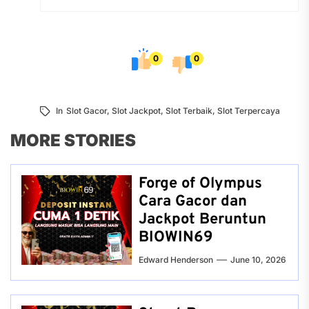
0
0
In
Slot Gacor
,
Slot Jackpot
,
Slot Terbaik
,
Slot Terpercaya
MORE STORIES
Forge of Olympus
Cara Gacor dan
Jackpot Beruntun
BIOWIN69
Edward Henderson
June 10, 2026