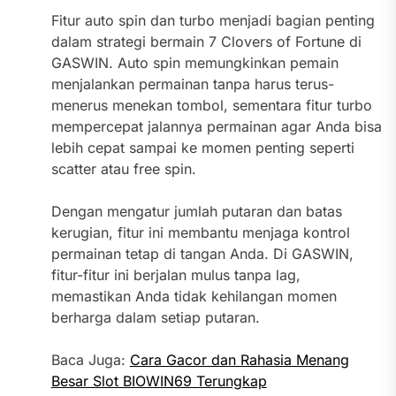
Fitur auto spin dan turbo menjadi bagian penting
dalam strategi bermain 7 Clovers of Fortune di
GASWIN. Auto spin memungkinkan pemain
menjalankan permainan tanpa harus terus-
menerus menekan tombol, sementara fitur turbo
mempercepat jalannya permainan agar Anda bisa
lebih cepat sampai ke momen penting seperti
scatter atau free spin.
Dengan mengatur jumlah putaran dan batas
kerugian, fitur ini membantu menjaga kontrol
permainan tetap di tangan Anda. Di GASWIN,
fitur-fitur ini berjalan mulus tanpa lag,
memastikan Anda tidak kehilangan momen
berharga dalam setiap putaran.
Baca Juga:
Cara Gacor dan Rahasia Menang
Besar Slot BIOWIN69 Terungkap