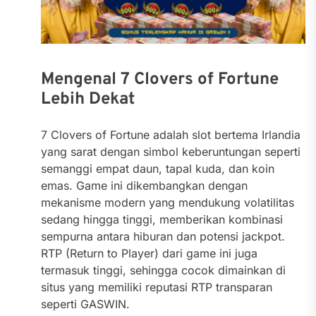
Mengenal 7 Clovers of Fortune
Lebih Dekat
7 Clovers of Fortune adalah slot bertema Irlandia
yang sarat dengan simbol keberuntungan seperti
semanggi empat daun, tapal kuda, dan koin
emas. Game ini dikembangkan dengan
mekanisme modern yang mendukung volatilitas
sedang hingga tinggi, memberikan kombinasi
sempurna antara hiburan dan potensi jackpot.
RTP (Return to Player) dari game ini juga
termasuk tinggi, sehingga cocok dimainkan di
situs yang memiliki reputasi RTP transparan
seperti GASWIN.