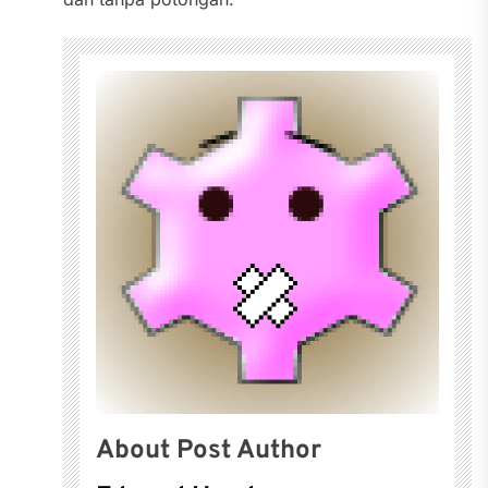
About Post Author