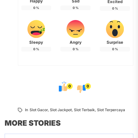
Happy
Sad
Excited
0
%
0
%
0
%
Sleepy
Angry
Surprise
0
%
0
%
0
%
0
0
In
Slot Gacor
,
Slot Jackpot
,
Slot Terbaik
,
Slot Terpercaya
MORE STORIES