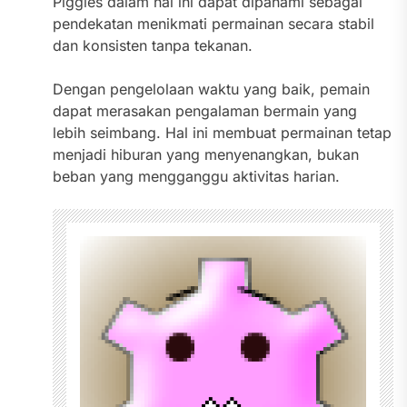
Piggies dalam hal ini dapat dipahami sebagai
pendekatan menikmati permainan secara stabil
dan konsisten tanpa tekanan.
Dengan pengelolaan waktu yang baik, pemain
dapat merasakan pengalaman bermain yang
lebih seimbang. Hal ini membuat permainan tetap
menjadi hiburan yang menyenangkan, bukan
beban yang mengganggu aktivitas harian.