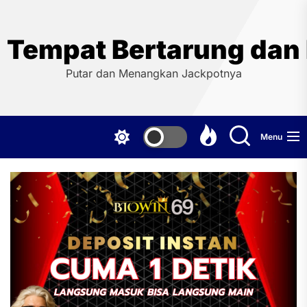
Skip
to
the
Tempat Bertarung dan
content
Putar dan Menangkan Jackpotnya
Menu