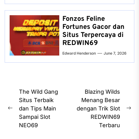
Fonzos Feline
Fortunes Gacor dan
Situs Terpercaya di
REDWIN69
Edward Henderson
June 7, 2026
Post
The Wild Gang
Blazing Wilds
navigation
Situs Terbaik
Menang Besar
dan Tips Main
dengan Trik Slot
Previous
Ne
Sampai Slot
REDWIN69
post:
pos
NEO69
Terbaru