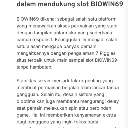
dalam mendukung slot BIOWIN69
BIOWIN69 dikenal sebagai salah satu platform
yang menawarkan akses permainan yang stabil
dengan tampilan antarmuka yang sederhana
namun responsif. Keunggulan ini menjadi salah
satu alasan mengapa banyak pemain
mengaitkannya dengan pengalaman 7 Piggies
situs terbaik untuk main sampai slot BIOWIN69
tanpa hambatan.
Stabilitas server menjadi faktor penting yang
membuat permainan berjalan lebih lancar tanpa
gangguan. Selain itu, desain sistem yang
dioptimalkan juga membantu mengurangi delay
saat pemain melakukan spin atau berpindah
game. Hal ini memberikan kenyamanan ekstra
bagi pengguna yang ingin fokus pada