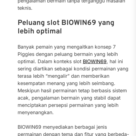
pengalaman bermain tanpa terganggu masalah
teknis.
Peluang slot BIOWIN69 yang
lebih optimal
Banyak pemain yang mengaitkan konsep 7
Piggies dengan peluang bermain yang lebih
optimal. Dalam konteks slot
BIOWIN69
, hal ini
sering diartikan sebagai kondisi permainan yang
terasa lebih “mengalir” dan memberikan
kesempatan menang yang lebih seimbang.
Meskipun hasil permainan tetap berbasis sistem
acak, pengalaman bermain yang stabil dapat
menciptakan persepsi permainan yang lebih
menyenangkan.
BIOWIN69 menyediakan berbagai jenis
permainan dengan tema dan fitur yang berbeda-