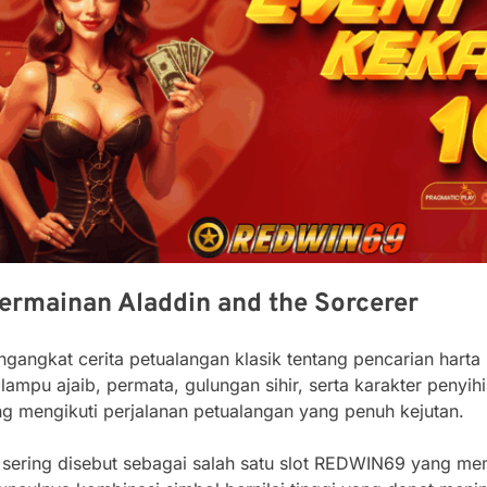
rmainan Aladdin and the Sorcerer
gangkat cerita petualangan klasik tentang pencarian harta 
 lampu ajaib, permata, gulungan sihir, serta karakter penyi
g mengikuti perjalanan petualangan yang penuh kejutan.
sering disebut sebagai salah satu slot REDWIN69 yang mem