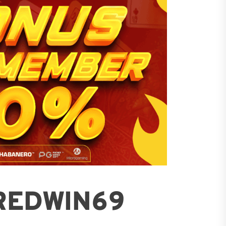
t REDWIN69