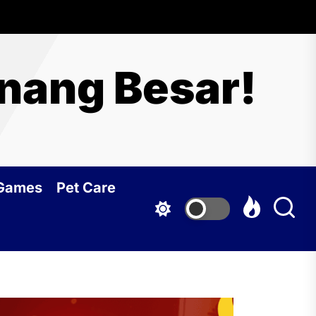
nang Besar!
 Games
Pet Care