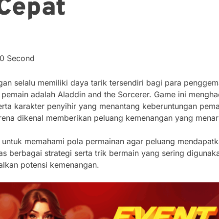
Cepat
20 Second
n selalu memiliki daya tarik tersendiri bagi para penggema
 pemain adalah Aladdin and the Sorcerer. Game ini mengha
 serta karakter penyihir yang menantang keberuntungan pema
karena dikenal memberikan peluang kemenangan yang menari
 untuk memahami pola permainan agar peluang mendapatkan
has berbagai strategi serta trik bermain yang sering digun
lkan potensi kemenangan.