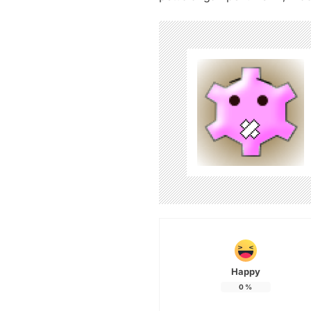
Happy
0
%