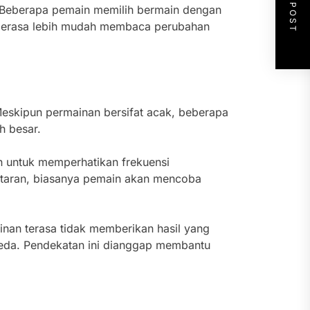
NEXT POST
. Beberapa pemain memilih bermain dengan
 merasa lebih mudah membaca perubahan
Meskipun permainan bersifat acak, beberapa
h besar.
 untuk memperhatikan frekuensi
putaran, biasanya pemain akan mencoba
ainan terasa tidak memberikan hasil yang
beda. Pendekatan ini dianggap membantu