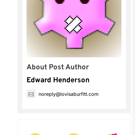
About Post Author
Edward Henderson
noreply@lovisaburfitt.com