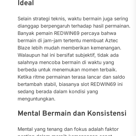
Ideal
Selain strategi teknis, waktu bermain juga sering
dianggap berpengaruh terhadap hasil permainan.
Banyak pemain REDWIN69 percaya bahwa
bermain di jam-jam tertentu membuat Aztec
Blaze lebih mudah memberikan kemenangan.
Walaupun hal ini bersifat subjektif, tidak ada
salahnya mencoba bermain di waktu yang
berbeda untuk menemukan momen terbaik.
Ketika ritme permainan terasa lancar dan saldo
bertambah stabil, biasanya slot REDWIN69 ini
sedang berada dalam kondisi yang
menguntungkan.
Mental Bermain dan Konsistensi
Mental yang tenang dan fokus adalah faktor