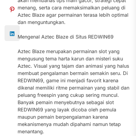
akan membahas tips main gacor, strategi cepat
menang, serta cara memaksimalkan peluang di
Aztec Blaze agar permainan terasa lebih optimal
dan menguntungkan.
Mengenal Aztec Blaze di Situs REDWIN69
Aztec Blaze merupakan permainan slot yang
mengusung tema harta karun dan misteri suku
Aztec. Visual yang tajam dan animasi yang halus
membuat pengalaman bermain semakin seru. Di
REDWIN69, game ini menjadi favorit karena
dikenal memiliki ritme permainan yang stabil dan
peluang freespin yang cukup sering muncul.
Banyak pemain menyebutnya sebagai slot
REDWIN69 yang layak dicoba oleh pemula
maupun pemain berpengalaman karena
mekanismenya mudah dipahami namun tetap
menantang.