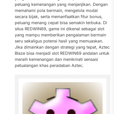
peluang kemenangan yang menjanjikan. Dengan
memahami pola bermain, mengelola modal
secara bijak, serta memanfaatkan fitur bonus,
peluang menang cepat bisa semakin terbuka. Di
situs REDWIN69, game ini dikenal sebagai slot
yang mampu memberikan pengalaman bermain
seru sekaligus potensi hasil yang memuaskan.
Jika dimainkan dengan strategi yang tepat, Aztec
Blaze bisa menjadi slot REDWIN69 andalan untuk
meraih kemenangan dan menikmati sensasi
petualangan khas peradaban Aztec.