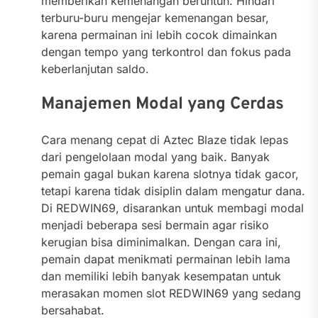
memberikan kemenangan beruntun. Hindari
terburu-buru mengejar kemenangan besar,
karena permainan ini lebih cocok dimainkan
dengan tempo yang terkontrol dan fokus pada
keberlanjutan saldo.
Manajemen Modal yang Cerdas
Cara menang cepat di Aztec Blaze tidak lepas
dari pengelolaan modal yang baik. Banyak
pemain gagal bukan karena slotnya tidak gacor,
tetapi karena tidak disiplin dalam mengatur dana.
Di REDWIN69, disarankan untuk membagi modal
menjadi beberapa sesi bermain agar risiko
kerugian bisa diminimalkan. Dengan cara ini,
pemain dapat menikmati permainan lebih lama
dan memiliki lebih banyak kesempatan untuk
merasakan momen slot REDWIN69 yang sedang
bersahabat.