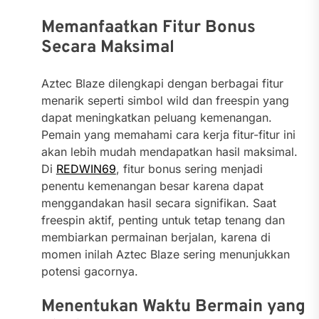
Memanfaatkan Fitur Bonus
Secara Maksimal
Aztec Blaze dilengkapi dengan berbagai fitur
menarik seperti simbol wild dan freespin yang
dapat meningkatkan peluang kemenangan.
Pemain yang memahami cara kerja fitur-fitur ini
akan lebih mudah mendapatkan hasil maksimal.
Di
REDWIN69
, fitur bonus sering menjadi
penentu kemenangan besar karena dapat
menggandakan hasil secara signifikan. Saat
freespin aktif, penting untuk tetap tenang dan
membiarkan permainan berjalan, karena di
momen inilah Aztec Blaze sering menunjukkan
potensi gacornya.
Menentukan Waktu Bermain yang