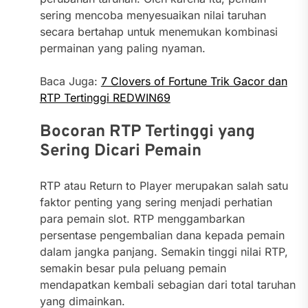
sering mencoba menyesuaikan nilai taruhan
secara bertahap untuk menemukan kombinasi
permainan yang paling nyaman.
Baca Juga:
7 Clovers of Fortune Trik Gacor dan
RTP Tertinggi REDWIN69
Bocoran RTP Tertinggi yang
Sering Dicari Pemain
RTP atau Return to Player merupakan salah satu
faktor penting yang sering menjadi perhatian
para pemain slot. RTP menggambarkan
persentase pengembalian dana kepada pemain
dalam jangka panjang. Semakin tinggi nilai RTP,
semakin besar pula peluang pemain
mendapatkan kembali sebagian dari total taruhan
yang dimainkan.