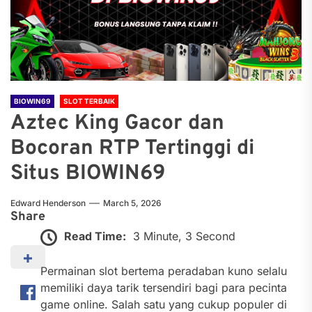
BIOWIN69
SLOT TERBAIK
Aztec King Gacor dan
Bocoran RTP Tertinggi di
Situs BIOWIN69
Edward Henderson
March 5, 2026
Share
Read Time:
3 Minute, 3 Second
Permainan slot bertema peradaban kuno selalu
memiliki daya tarik tersendiri bagi para pecinta
game online. Salah satu yang cukup populer di