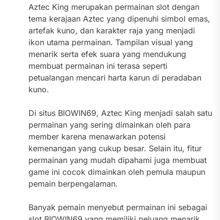
Aztec King merupakan permainan slot dengan
tema kerajaan Aztec yang dipenuhi simbol emas,
artefak kuno, dan karakter raja yang menjadi
ikon utama permainan. Tampilan visual yang
menarik serta efek suara yang mendukung
membuat permainan ini terasa seperti
petualangan mencari harta karun di peradaban
kuno.
Di situs BIOWIN69, Aztec King menjadi salah satu
permainan yang sering dimainkan oleh para
member karena menawarkan potensi
kemenangan yang cukup besar. Selain itu, fitur
permainan yang mudah dipahami juga membuat
game ini cocok dimainkan oleh pemula maupun
pemain berpengalaman.
Banyak pemain menyebut permainan ini sebagai
slot BIOWIN69 yang memiliki peluang menarik