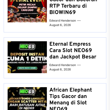
RTP Terbaru di
BIOWIN69
Edward Henderson
August 6, 2026
Eternal Empress
Cara Slot NEO69
dan Jackpot Besar
Edward Henderson
August 6, 2026
African Elephant
Tips Gacor dan
Menang di Slot
NEO69