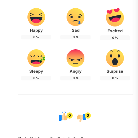
Happy
Sad
Excited
0
%
0
%
0
%
Sleepy
Angry
Surprise
0
%
0
%
0
%
0
0