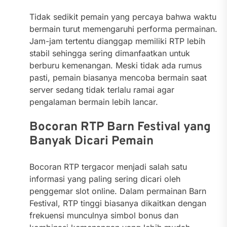
Tidak sedikit pemain yang percaya bahwa waktu
bermain turut memengaruhi performa permainan.
Jam-jam tertentu dianggap memiliki RTP lebih
stabil sehingga sering dimanfaatkan untuk
berburu kemenangan. Meski tidak ada rumus
pasti, pemain biasanya mencoba bermain saat
server sedang tidak terlalu ramai agar
pengalaman bermain lebih lancar.
Bocoran RTP Barn Festival yang
Banyak Dicari Pemain
Bocoran RTP tergacor menjadi salah satu
informasi yang paling sering dicari oleh
penggemar slot online. Dalam permainan Barn
Festival, RTP tinggi biasanya dikaitkan dengan
frekuensi munculnya simbol bonus dan