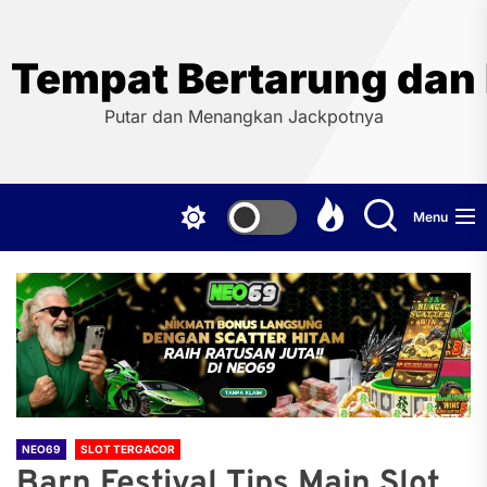
Skip
to
the
Tempat Bertarung dan
content
Putar dan Menangkan Jackpotnya
Menu
NEO69
SLOT TERGACOR
Barn Festival Tips Main Slot