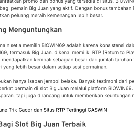
nfaatkan promo dan bonus yang tersedia di situs. BIOWIN6
bagi pemain Big Juan yang aktif. Dengan bonus tambahan i
tkan peluang meraih kemenangan lebih besar.
yang Menguntungkan
main setia memilih BIOWIN69 adalah karena konsistensi da
9, termasuk Big Juan, dikenal memiliki RTP (Return to Play
 mendapatkan kembali sebagian besar dari jumlah taruhan y
i yang lebih besar dalam setiap sesi permainan.
bukan hanya isapan jempol belaka. Banyak testimoni dari 
 berkat bermain di slot Big Juan melalui platform BIOWIN6
sparan, tapi juga dirancang untuk memberikan keuntungan
tune Trik Gacor dan Situs RTP Tertinggi GASWIN
gi Slot Big Juan Terbaik