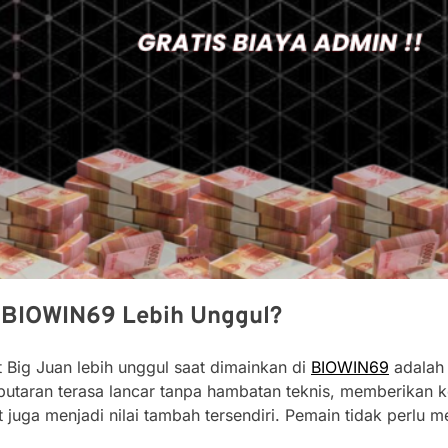
i BIOWIN69 Lebih Unggul?
 Big Juan lebih unggul saat dimainkan di
BIOWIN69
adalah 
 putaran terasa lancar tanpa hambatan teknis, memberikan
t juga menjadi nilai tambah tersendiri. Pemain tidak perlu