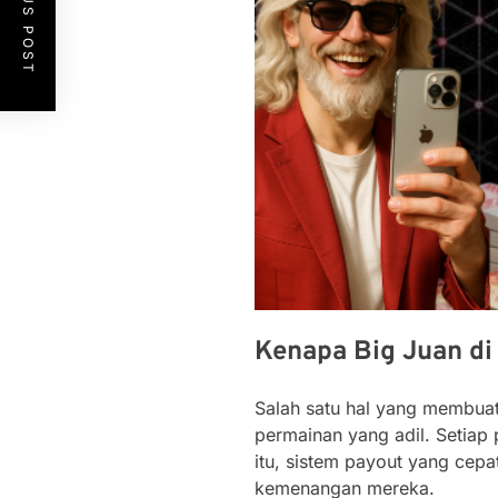
PREVIOUS POST
Kenapa Big Juan d
Salah satu hal yang membuat
permainan yang adil. Setiap
itu, sistem payout yang cepa
kemenangan mereka.