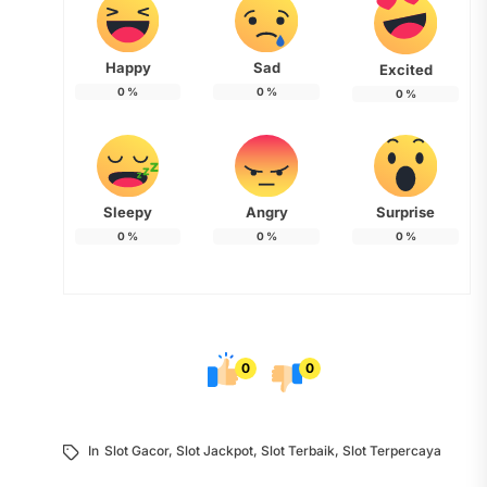
Happy
Sad
Excited
0
%
0
%
0
%
Sleepy
Angry
Surprise
0
%
0
%
0
%
0
0
In
Slot Gacor
,
Slot Jackpot
,
Slot Terbaik
,
Slot Terpercaya