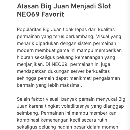
Alasan Big Juan Menjadi Slot
NEO69 Favorit
Popularitas Big Juan tidak lepas dari kualitas
permainan yang terus berkembang. Visual yang
menarik dipadukan dengan sistem permainan
modern membuat game ini mampu memberikan
hiburan sekaligus peluang kemenangan yang
menjanjikan. Di NEO69, permainan ini juga
mendapatkan dukungan server berkualitas
sehingga pemain dapat menikmati pengalaman
bermain yang lebih maksimal.
Selain faktor visual, banyak pemain menyukai Big
Juan karena tingkat volatilitasnya yang dianggap
seimbang. Permainan ini mampu memberikan
kombinasi kemenangan kecil secara rutin
sekaligus peluang hadiah besar dalam momen