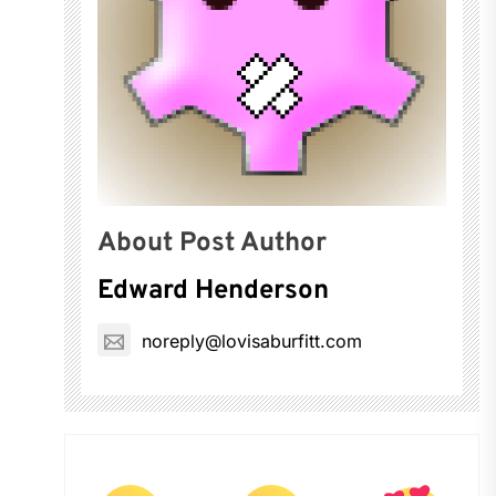
About Post Author
Edward Henderson
noreply@lovisaburfitt.com