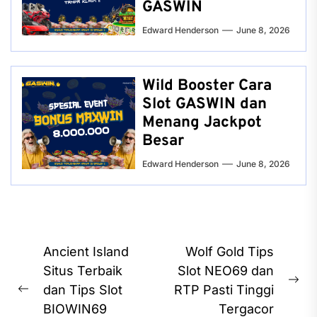
GASWIN
Edward Henderson
June 8, 2026
Wild Booster Cara
Slot GASWIN dan
Menang Jackpot
Besar
Edward Henderson
June 8, 2026
Post
Ancient Island
Wolf Gold Tips
navigation
Situs Terbaik
Slot NEO69 dan
Ne
dan Tips Slot
RTP Pasti Tinggi
Previous
pos
BIOWIN69
Tergacor