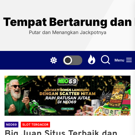
Skip
to
the
Tempat Bertarung dan
content
Putar dan Menangkan Jackpotnya
Menu
NEO69
SLOT TERGACOR
Big Juan Situs Terbaik dan