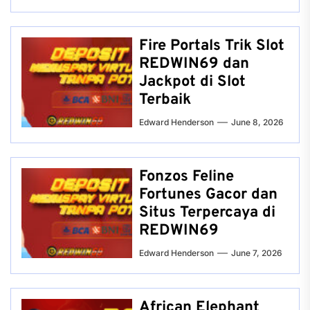
Fire Portals Trik Slot
REDWIN69 dan
Jackpot di Slot
Terbaik
Edward Henderson
June 8, 2026
Fonzos Feline
Fortunes Gacor dan
Situs Terpercaya di
REDWIN69
Edward Henderson
June 7, 2026
African Elephant