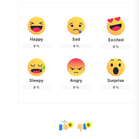
Happy
Sad
Excited
0
%
0
%
0
%
Sleepy
Angry
Surprise
0
%
0
%
0
%
0
0