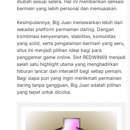
diubah sesuai selera. Hal ini memberikan sensasi
bermain yang lebih personal dan memuaskan.
Kesimpulannya, Big Juan menawarkan lebih dari
sekadar platform permainan daring. Dengan
kombinasi kenyamanan, stabilitas, komunitas
yang solid, serta pengalaman bermain yang seru,
situs ini menjadi pilihan ideal bagi para
penggemar game online. Slot REDWIN69 menjadi
salah satu highlight utama yang menghadirkan
hiburan lancar dan interaktif bagi setiap pemain.
Bagi siapa pun yang ingin menikmati permainan
daring tanpa gangguan, Big Juan adalah pilihan
yang tepat untuk dicoba.