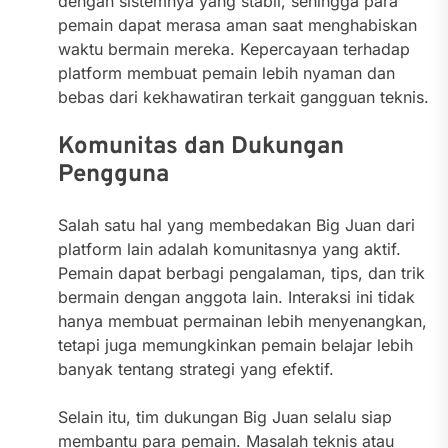
dengan sistemnya yang stabil, sehingga para
pemain dapat merasa aman saat menghabiskan
waktu bermain mereka. Kepercayaan terhadap
platform membuat pemain lebih nyaman dan
bebas dari kekhawatiran terkait gangguan teknis.
Komunitas dan Dukungan
Pengguna
Salah satu hal yang membedakan Big Juan dari
platform lain adalah komunitasnya yang aktif.
Pemain dapat berbagi pengalaman, tips, dan trik
bermain dengan anggota lain. Interaksi ini tidak
hanya membuat permainan lebih menyenangkan,
tetapi juga memungkinkan pemain belajar lebih
banyak tentang strategi yang efektif.
Selain itu, tim dukungan Big Juan selalu siap
membantu para pemain. Masalah teknis atau