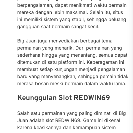
berpengalaman, dapat menikmati waktu bermain
mereka dengan lebih maksimal. Selain itu, situs
ini memiliki sistem yang stabil, sehingga peluang
gangguan saat bermain sangat kecil.
Big Juan juga menyediakan berbagai tema
permainan yang menarik. Dari permainan yang
sederhana hingga yang menantang, semua dapat
ditemukan di satu platform ini. Keberagaman ini
membuat setiap kunjungan menjadi pengalaman
baru yang menyenangkan, sehingga pemain tidak
merasa bosan meski bermain dalam waktu lama.
Keunggulan Slot REDWIN69
Salah satu permainan yang paling diminati di Big
Juan adalah slot REDWIN69. Game ini dikenal
karena keasikannya dan kemampuan sistem