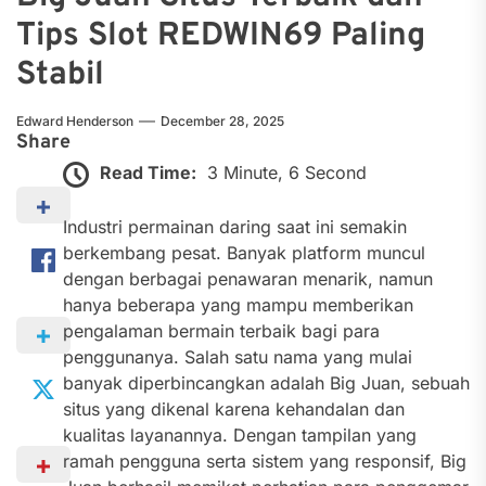
Tips Slot REDWIN69 Paling
Stabil
Edward Henderson
December 28, 2025
Share
Read Time:
3 Minute, 6 Second
Industri permainan daring saat ini semakin
berkembang pesat. Banyak platform muncul
dengan berbagai penawaran menarik, namun
hanya beberapa yang mampu memberikan
pengalaman bermain terbaik bagi para
penggunanya. Salah satu nama yang mulai
banyak diperbincangkan adalah Big Juan, sebuah
situs yang dikenal karena kehandalan dan
kualitas layanannya. Dengan tampilan yang
ramah pengguna serta sistem yang responsif, Big