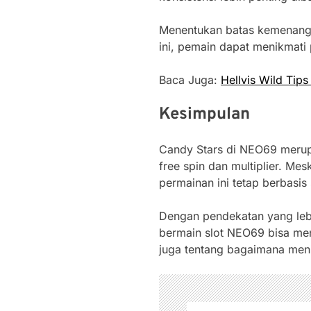
Menentukan batas kemenangan
ini, pemain dapat menikmati
Baca Juga:
Hellvis Wild Tip
Kesimpulan
Candy Stars di NEO69 merupa
free spin dan multiplier. M
permainan ini tetap berbasis
Dengan pendekatan yang lebi
bermain slot NEO69 bisa men
juga tentang bagaimana meni