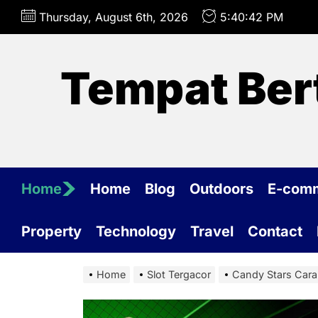
Skip
Thursday, August 6th, 2026
5:40:43 PM
to
the
content
Tempat Ber
Home
Home
Blog
Outdoors
E-com
Property
Technology
Travel
Contact
Home
Slot Tergacor
Candy Stars Cara