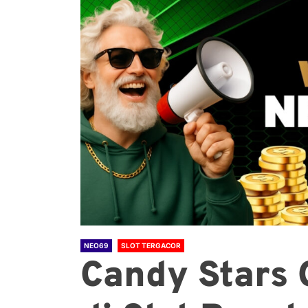
NEO69
SLOT TERGACOR
Candy Stars