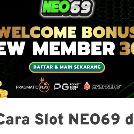
 Cara Slot NEO69 