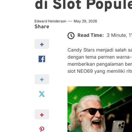
di Slot Popul
Edward Henderson
May 29, 2026
Share
Read Time:
3 Minute, 
Candy Stars menjadi salah s
dengan tema permen warna-wa
memberikan pengalaman berm
slot NEO69 yang memiliki ri