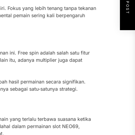
NEXT POST
iri. Fokus yang lebih tenang tanpa tekanan
mental pemain sering kali berpengaruh
 ini. Free spin adalah salah satu fitur
n itu, adanya multiplier juga dapat
bah hasil permainan secara signifikan.
ya sebagai satu-satunya strategi.
ain yang terlalu terbawa suasana ketika
dahal dalam permainan slot NEO69,
t.