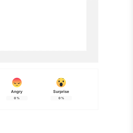
Angry
Surprise
0
%
0
%