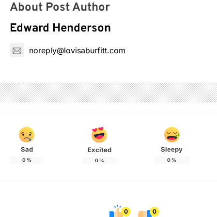
About Post Author
Edward Henderson
noreply@lovisaburfitt.com
Sad
Sleepy
Excited
0
%
0
%
0
%
0
0