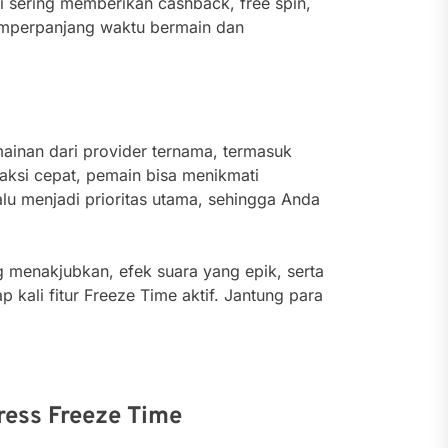
 sering memberikan cashback, free spin,
emperpanjang waktu bermain dan
ainan dari provider ternama, termasuk
saksi cepat, pemain bisa menikmati
lu menjadi prioritas utama, sehingga Anda
g menakjubkan, efek suara yang epik, serta
 kali fitur Freeze Time aktif. Jantung para
ess Freeze Time