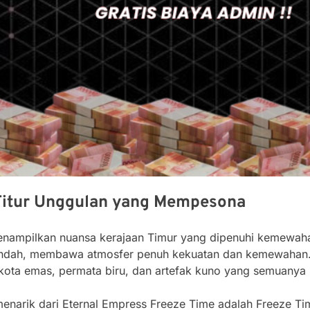
Fitur Unggulan yang Mempesona
i menampilkan nuansa kerajaan Timur yang dipenuhi kemewah
indah, membawa atmosfer penuh kekuatan dan kemewahan. S
hkota emas, permata biru, dan artefak kuno yang semuany
 menarik dari Eternal Empress Freeze Time adalah Freeze T