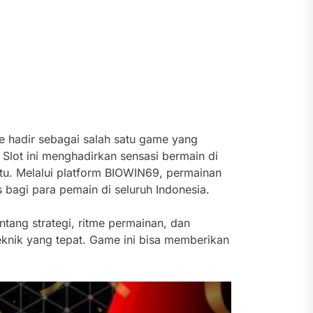
e hadir sebagai salah satu game yang
lot ini menghadirkan sensasi bermain di
tu. Melalui platform BIOWIN69, permainan
bagi para pemain di seluruh Indonesia.
tang strategi, ritme permainan, dan
knik yang tepat. Game ini bisa memberikan