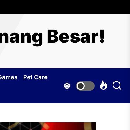
nang Besar!
 Games
Pet Care