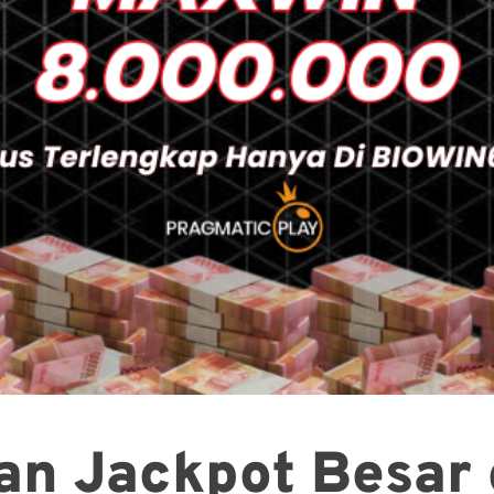
an Jackpot Besar 