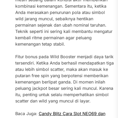
kombinasi kemenangan. Sementara itu, ketika
Anda merasakan penurunan pola atau simbol
wild jarang muncul, sebaiknya hentikan
permainan sejenak dan ubah nominal taruhan.
Teknik seperti ini sering kali membantu mengatur
kembali ritme permainan agar peluang
kemenangan tetap stabil.
Fitur bonus pada Wild Booster menjadi daya tarik
tersendiri. Ketika Anda berhasil mendapatkan tiga
atau lebih simbol scatter, maka akan masuk ke
putaran free spin yang berpotensi memberikan
kemenangan berlipat ganda. Di momen inilah
peluang jackpot besar sering kali muncul. Karena
itu, penting untuk selalu memperhatikan simbol
scatter dan wild yang muncul di layar.
Baca Juga:
Candy Blitz Cara Slot NEO69 dan