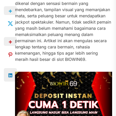
dikenal dengan sensasi bermain yang
mendebarkan, tampilan visual yang memanjakan
mata, serta peluang besar untuk mendapatkan
jackpot spektakuler. Namun, tidak sedikit pemain
yang masih belum memahami bagaimana cara
memaksimalkan peluang menang dalam
permainan ini. Artikel ini akan mengulas secara
lengkap tentang cara bermain, rahasia
kemenangan, hingga tips agar lebih sering
meraih hasil besar di slot BIOWIN69.