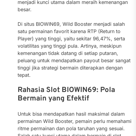
menjadi kunci utama dalam meraih kemenangan
besar.
Di situs BIOWIN69, Wild Booster menjadi salah
satu permainan favorit karena RTP (Return to
Player) yang tinggi, yaitu sekitar 96,47%, serta
volatilitas yang tinggi pula. Artinya, meskipun
kemenangan tidak datang di setiap putaran,
peluang untuk mendapatkan payout besar sangat
tinggi jika strategi bermain diterapkan dengan
tepat.
Rahasia Slot BIOWIN69: Pola
Bermain yang Efektif
Untuk bisa mendapatkan hasil maksimal dalam
permainan Wild Booster, pemain perlu memahami
ritme permainan dan pola taruhan yang sesuai.
Salah satu kunci utama dalam bermain di slot