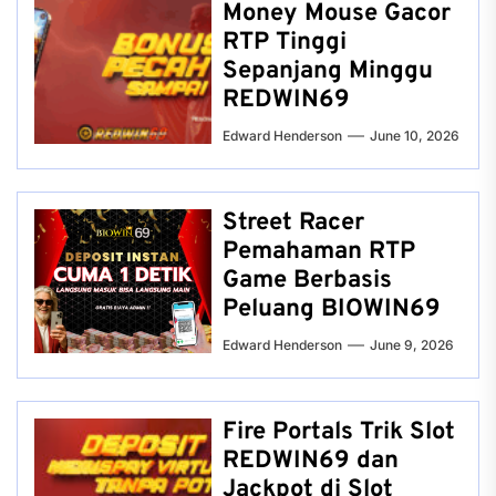
Money Mouse Gacor
RTP Tinggi
Sepanjang Minggu
REDWIN69
Edward Henderson
June 10, 2026
Street Racer
Pemahaman RTP
Game Berbasis
Peluang BIOWIN69
Edward Henderson
June 9, 2026
Fire Portals Trik Slot
REDWIN69 dan
Jackpot di Slot