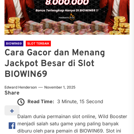
BIOWIN69
SLOT TERBAIK
Cara Gacor dan Menang
Jackpot Besar di Slot
BIOWIN69
Edward Henderson
November 1, 2025
Share
Read Time:
3 Minute, 15 Second
Dalam dunia permainan slot online, Wild Booster
menjadi salah satu game yang paling banyak
diburu oleh para pemain di BIOWIN69. Slot ini