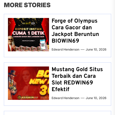
MORE STORIES
Forge of Olympus
Cara Gacor dan
Jackpot Beruntun
BIOWIN69
Edward Henderson
June 10, 2026
Mustang Gold Situs
Terbaik dan Cara
Slot REDWIN69
Efektif
Edward Henderson
June 10, 2026