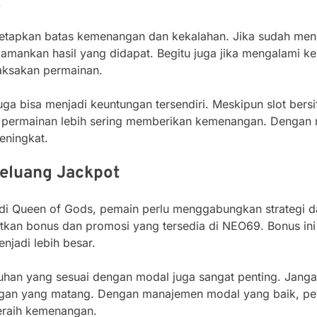
.
enetapkan batas kemenangan dan kekalahan. Jika sudah me
mankan hasil yang didapat. Begitu juga jika mengalami kek
aksakan permainan.
ga bisa menjadi keuntungan tersendiri. Meskipun slot ber
 permainan lebih sering memberikan kemenangan. Dengan m
eningkat.
eluang Jackpot
i Queen of Gods, pemain perlu menggabungkan strategi dan
tkan bonus dan promosi yang tersedia di NEO69. Bonus in
jadi lebih besar.
aruhan yang sesuai dengan modal juga sangat penting. Jang
ngan yang matang. Dengan manajemen modal yang baik, pem
eraih kemenangan.