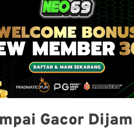
mpai Gacor Dijami