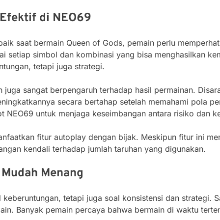
Efektif di NEO69
baik saat bermain Queen of Gods, pemain perlu memperhati
ai setiap simbol dan kombinasi yang bisa menghasilkan k
ungan, tetapi juga strategi.
an juga sangat berpengaruh terhadap hasil permainan. Disa
eningkatkannya secara bertahap setelah memahami pola per
ot NEO69 untuk menjaga keseimbangan antara risiko dan k
faatkan fitur autoplay dengan bijak. Meskipun fitur ini m
angan kendali terhadap jumlah taruhan yang digunakan.
h Mudah Menang
l keberuntungan, tetapi juga soal konsistensi dan strategi. 
in. Banyak pemain percaya bahwa bermain di waktu terten