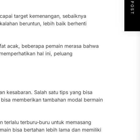
NEXT POST
ncapai target kemenangan, sebaiknya
alahan beruntun, lebih baik berhenti
sifat acak, beberapa pemain merasa bahwa
emperhatikan hal ini, peluang
 kesabaran. Salah satu tips yang bisa
i bisa memberikan tambahan modal bermain
an terlalu terburu-buru untuk memasang
ain bisa bertahan lebih lama dan memiliki