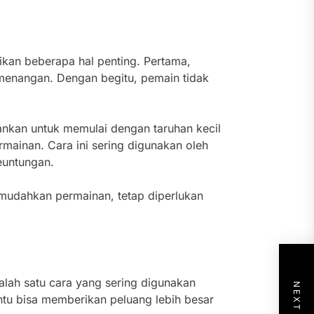
kan beberapa hal penting. Pertama,
emenangan. Dengan begitu, pemain tidak
rankan untuk memulai dengan taruhan kecil
mainan. Cara ini sering digunakan oleh
euntungan.
emudahkan permainan, tetap diperlukan
Salah satu cara yang sering digunakan
tu bisa memberikan peluang lebih besar