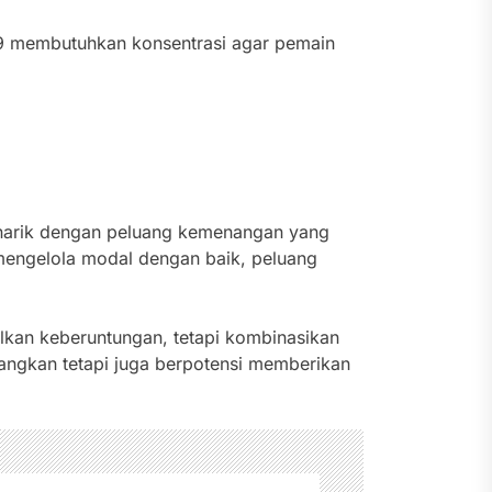
69 membutuhkan konsentrasi agar pemain
narik dengan peluang kemenangan yang
mengelola modal dengan baik, peluang
kan keberuntungan, tetapi kombinasikan
angkan tetapi juga berpotensi memberikan