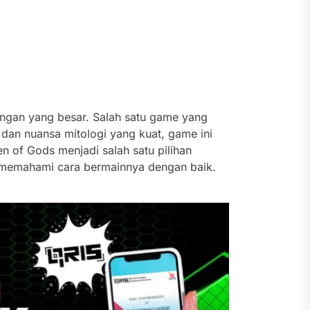
ngan yang besar. Salah satu game yang
an nuansa mitologi yang kuat, game ini
 of Gods menjadi salah satu pilihan
 memahami cara bermainnya dengan baik.