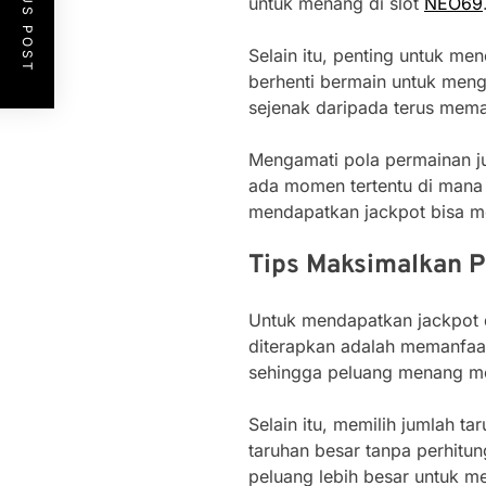
PREVIOUS POST
untuk menang di slot
NEO69
Selain itu, penting untuk m
berhenti bermain untuk menga
sejenak daripada terus mem
Mengamati pola permainan ju
ada momen tertentu di mana
mendapatkan jackpot bisa m
Tips Maksimalkan P
Untuk mendapatkan jackpot d
diterapkan adalah memanfaa
sehingga peluang menang men
Selain itu, memilih jumlah t
taruhan besar tanpa perhitu
peluang lebih besar untuk m