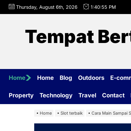
Skip
Thursday, August 6th, 2026
1:40:55 PM
to
the
content
Tempat Ber
Home
Home
Blog
Outdoors
E-com
Property
Technology
Travel
Contact
Home
Slot terbaik
Cara Main Sampai 