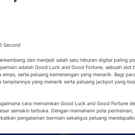
16 Second
berkembang dan menjadi salah satu hiburan digital paling po
a pemain adalah Good Luck and Good Fortune, sebuah slot 
 emas, serta peluang kemenangan yang menarik. Bagi para
na tampilannya yang menarik serta peluang jackpot yang bes
bagaimana cara memainkan Good Luck and Good Fortune den
ar semakin terbuka. Dengan memahami pola permainan, m
ngkatkan pengalaman bermain sekaligus peluang mendapatka