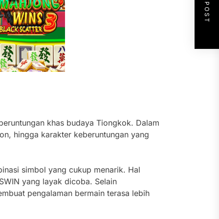
NEXT POST
beruntungan khas budaya Tiongkok. Dalam
on, hingga karakter keberuntungan yang
binasi simbol yang cukup menarik. Hal
SWIN yang layak dicoba. Selain
membuat pengalaman bermain terasa lebih