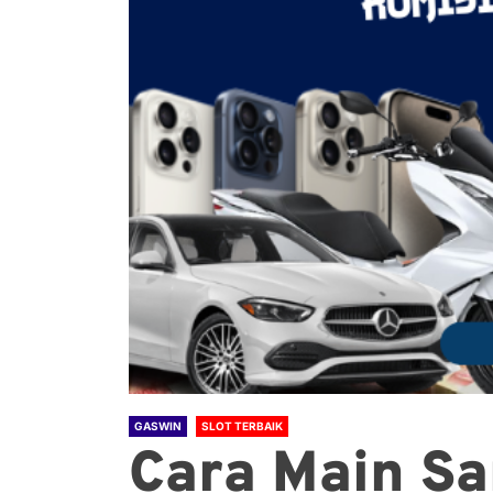
GASWIN
SLOT TERBAIK
Cara Main Sa