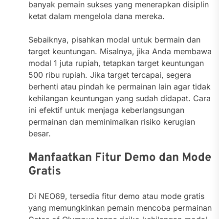
banyak pemain sukses yang menerapkan disiplin
ketat dalam mengelola dana mereka.
Sebaiknya, pisahkan modal untuk bermain dan
target keuntungan. Misalnya, jika Anda membawa
modal 1 juta rupiah, tetapkan target keuntungan
500 ribu rupiah. Jika target tercapai, segera
berhenti atau pindah ke permainan lain agar tidak
kehilangan keuntungan yang sudah didapat. Cara
ini efektif untuk menjaga keberlangsungan
permainan dan meminimalkan risiko kerugian
besar.
Manfaatkan Fitur Demo dan Mode
Gratis
Di NEO69, tersedia fitur demo atau mode gratis
yang memungkinkan pemain mencoba permainan