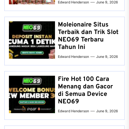
Edward Henderson
June 9, 2026
Moleionaire Situs
Terbaik dan Trik Slot
NEO69 Terbaru
Tahun Ini
Edward Henderson
June 9, 2026
Fire Hot 100 Cara
Menang dan Gacor
di Semua Device
NEO69
Edward Henderson
June 9, 2026