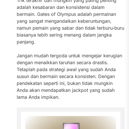
Trik terakhir dan mungkin yang paling penting
adalah kesabaran dan konsistensi dalam
bermain. Gates of Olympus adalah permainan
yang sangat mengandalkan keberuntungan,
namun pemain yang sabar dan tidak terburu-buru
biasanya lebih sering menang dalam jangka
panjang.
Jangan mudah tergoda untuk mengejar kerugian
dengan menaikkan taruhan secara drastis.
Tetaplah pada strategi awal yang sudah Anda
susun dan bermain secara konsisten. Dengan
pendekatan seperti ini, bukan tidak mungkin
Anda akan mendapatkan jackpot yang sudah
lama Anda impikan.