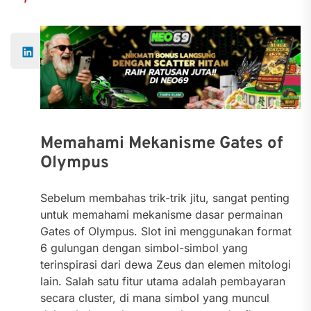
Memahami Mekanisme Gates of
Olympus
Sebelum membahas trik-trik jitu, sangat penting
untuk memahami mekanisme dasar permainan
Gates of Olympus. Slot ini menggunakan format
6 gulungan dengan simbol-simbol yang
terinspirasi dari dewa Zeus dan elemen mitologi
lain. Salah satu fitur utama adalah pembayaran
secara cluster, di mana simbol yang muncul