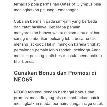
terhadap pola permainan Gates of Olympus bisa
meningkatkan peluang kemenangan.
Cobalah bermain pada jam-jam yang berbeda
dan catat hasilnya. Beberapa pemain
menyarankan bahwa waktu malam atau dini hari
sering memberikan peluang lebih besar untuk
menang jackpot. Hal ini mungkin karena tingkat
persaingan pemain lebih rendah, sehingga Anda
memiliki peluang lebih besar untuk mendapatkan
fitur bonus.
Gunakan Bonus dan Promosi di
NEO69
NEO69 terkenal dengan berbagai bonus dan
promosi menarik yang bisa dimanfaatkan untuk
meningkatkan modal bermain. Jangan ragu untuk