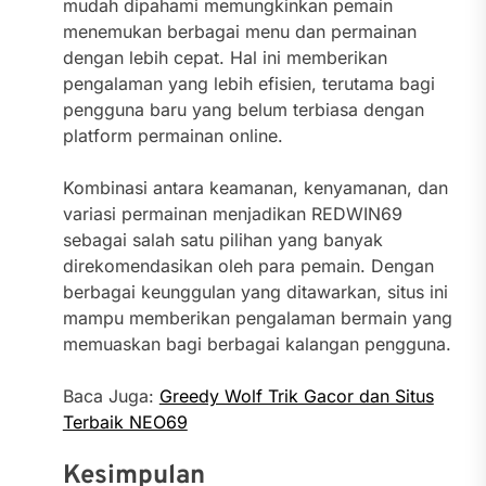
mudah dipahami memungkinkan pemain
menemukan berbagai menu dan permainan
dengan lebih cepat. Hal ini memberikan
pengalaman yang lebih efisien, terutama bagi
pengguna baru yang belum terbiasa dengan
platform permainan online.
Kombinasi antara keamanan, kenyamanan, dan
variasi permainan menjadikan REDWIN69
sebagai salah satu pilihan yang banyak
direkomendasikan oleh para pemain. Dengan
berbagai keunggulan yang ditawarkan, situs ini
mampu memberikan pengalaman bermain yang
memuaskan bagi berbagai kalangan pengguna.
Baca Juga:
Greedy Wolf Trik Gacor dan Situs
Terbaik NEO69
Kesimpulan