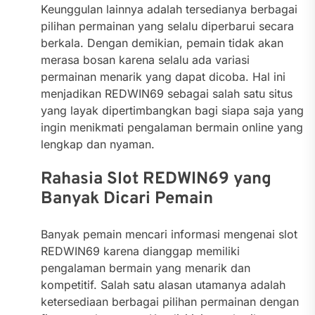
Keunggulan lainnya adalah tersedianya berbagai
pilihan permainan yang selalu diperbarui secara
berkala. Dengan demikian, pemain tidak akan
merasa bosan karena selalu ada variasi
permainan menarik yang dapat dicoba. Hal ini
menjadikan REDWIN69 sebagai salah satu situs
yang layak dipertimbangkan bagi siapa saja yang
ingin menikmati pengalaman bermain online yang
lengkap dan nyaman.
Rahasia Slot REDWIN69 yang
Banyak Dicari Pemain
Banyak pemain mencari informasi mengenai slot
REDWIN69 karena dianggap memiliki
pengalaman bermain yang menarik dan
kompetitif. Salah satu alasan utamanya adalah
ketersediaan berbagai pilihan permainan dengan