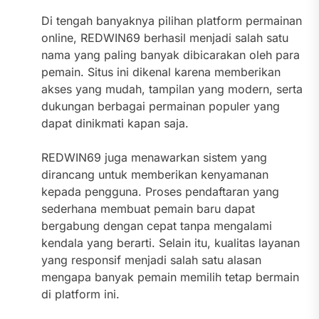
Di tengah banyaknya pilihan platform permainan
online, REDWIN69 berhasil menjadi salah satu
nama yang paling banyak dibicarakan oleh para
pemain. Situs ini dikenal karena memberikan
akses yang mudah, tampilan yang modern, serta
dukungan berbagai permainan populer yang
dapat dinikmati kapan saja.
REDWIN69 juga menawarkan sistem yang
dirancang untuk memberikan kenyamanan
kepada pengguna. Proses pendaftaran yang
sederhana membuat pemain baru dapat
bergabung dengan cepat tanpa mengalami
kendala yang berarti. Selain itu, kualitas layanan
yang responsif menjadi salah satu alasan
mengapa banyak pemain memilih tetap bermain
di platform ini.