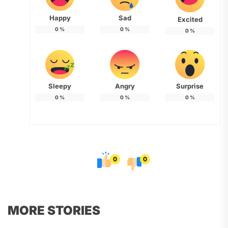
Happy
Sad
Excited
0
%
0
%
0
%
Sleepy
Angry
Surprise
0
%
0
%
0
%
0
0
MORE STORIES