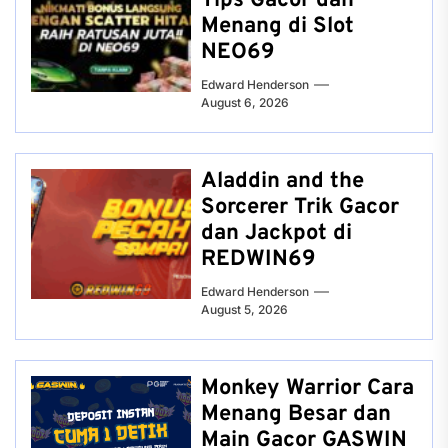
Tips Gacor dan
Menang di Slot
NEO69
Edward Henderson
August 6, 2026
Aladdin and the
Sorcerer Trik Gacor
dan Jackpot di
REDWIN69
Edward Henderson
August 5, 2026
Monkey Warrior Cara
Menang Besar dan
Main Gacor GASWIN