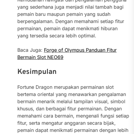
yang sederhana juga menjadi nilai tambah bagi
pemain baru maupun pemain yang sudah
berpengalaman. Dengan memahami setiap fitur
permainan, pemain dapat menikmati hiburan
yang tersedia secara lebih optimal.
Baca Juga:
Forge of Olympus Panduan Fitur
Bermain Slot NEO69
Kesimpulan
Fortune Dragon merupakan permainan slot
bertema oriental yang menawarkan pengalaman
bermain menarik melalui tampilan visual, simbol
khusus, dan berbagai fitur permainan. Dengan
memahami cara bermain, mengenali fungsi setiap
fitur, serta mengatur anggaran secara bijak,
pemain dapat menikmati permainan dengan lebih