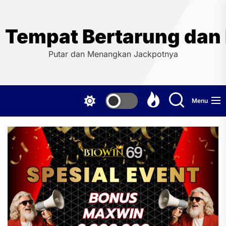
Skip
to
the
Tempat Bertarung dan
content
Putar dan Menangkan Jackpotnya
Menu