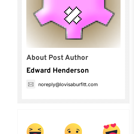
About Post Author
Edward Henderson
noreply@lovisaburfitt.com