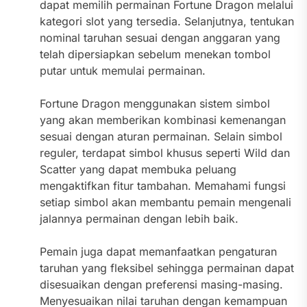
dapat memilih permainan Fortune Dragon melalui
kategori slot yang tersedia. Selanjutnya, tentukan
nominal taruhan sesuai dengan anggaran yang
telah dipersiapkan sebelum menekan tombol
putar untuk memulai permainan.
Fortune Dragon menggunakan sistem simbol
yang akan memberikan kombinasi kemenangan
sesuai dengan aturan permainan. Selain simbol
reguler, terdapat simbol khusus seperti Wild dan
Scatter yang dapat membuka peluang
mengaktifkan fitur tambahan. Memahami fungsi
setiap simbol akan membantu pemain mengenali
jalannya permainan dengan lebih baik.
Pemain juga dapat memanfaatkan pengaturan
taruhan yang fleksibel sehingga permainan dapat
disesuaikan dengan preferensi masing-masing.
Menyesuaikan nilai taruhan dengan kemampuan