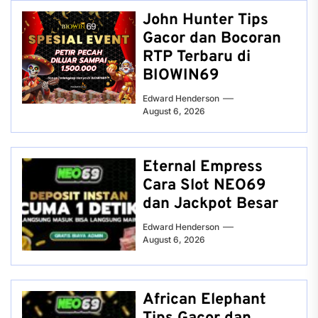
John Hunter Tips
Gacor dan Bocoran
RTP Terbaru di
BIOWIN69
Edward Henderson
August 6, 2026
Eternal Empress
Cara Slot NEO69
dan Jackpot Besar
Edward Henderson
August 6, 2026
African Elephant