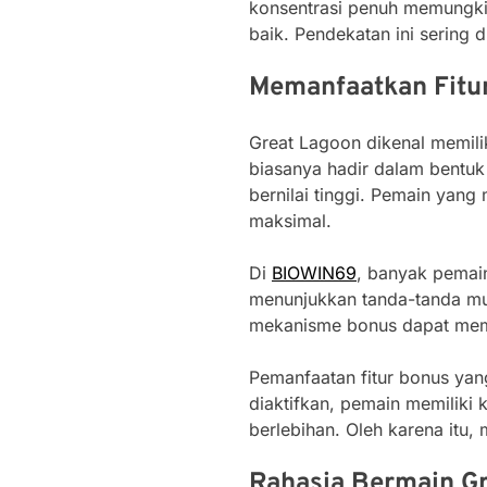
konsentrasi penuh memungki
baik. Pendekatan ini sering
Memanfaatkan Fitu
Great Lagoon dikenal memili
biasanya hadir dalam bentu
bernilai tinggi. Pemain yan
maksimal.
Di
BIOWIN69
, banyak pemai
menunjukkan tanda-tanda mu
mekanisme bonus dapat memba
Pemanfaatan fitur bonus yan
diaktifkan, pemain memiliki
berlebihan. Oleh karena itu,
Rahasia Bermain Gr