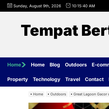
Skip
Sunday, August 9th, 2026
10:15:42 AM
to
the
content
Tempat Ber
Home
Home
Blog
Outdoors
E-com
Property
Technology
Travel
Contact
Home
Outdoors
Great Lagoon Gacor 