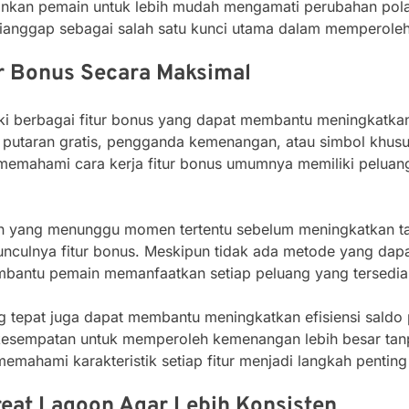
nkan pemain untuk lebih mudah mengamati perubahan pola
 dianggap sebagai salah satu kunci utama dalam memperoleh 
r Bonus Secara Maksimal
ki berbagai fitur bonus yang dapat membantu meningkatkan 
k putaran gratis, pengganda kemenangan, atau simbol kh
g memahami cara kerja fitur bonus umumnya memiliki peluan
n yang menunggu momen tertentu sebelum meningkatkan tar
nculnya fitur bonus. Meskipun tidak ada metode yang d
ntu pemain memanfaatkan setiap peluang yang tersedia se
g tepat juga dapat membantu meningkatkan efisiensi saldo 
 kesempatan untuk memperoleh kemenangan lebih besar tanp
 memahami karakteristik setiap fitur menjadi langkah pentin
eat Lagoon Agar Lebih Konsisten