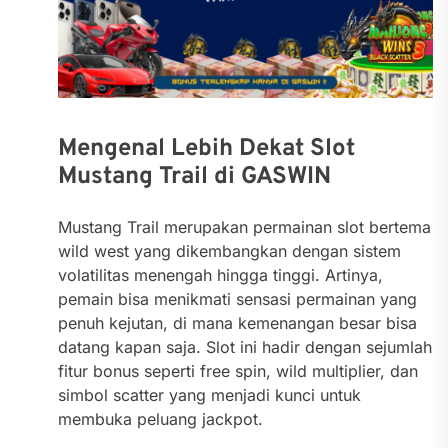
Mengenal Lebih Dekat Slot
Mustang Trail di GASWIN
Mustang Trail merupakan permainan slot bertema
wild west yang dikembangkan dengan sistem
volatilitas menengah hingga tinggi. Artinya,
pemain bisa menikmati sensasi permainan yang
penuh kejutan, di mana kemenangan besar bisa
datang kapan saja. Slot ini hadir dengan sejumlah
fitur bonus seperti free spin, wild multiplier, dan
simbol scatter yang menjadi kunci untuk
membuka peluang jackpot.