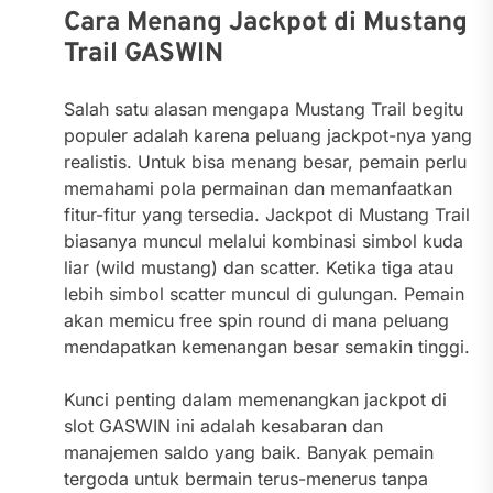
Cara Menang Jackpot di Mustang
Trail GASWIN
Salah satu alasan mengapa Mustang Trail begitu
populer adalah karena peluang jackpot-nya yang
realistis. Untuk bisa menang besar, pemain perlu
memahami pola permainan dan memanfaatkan
fitur-fitur yang tersedia. Jackpot di Mustang Trail
biasanya muncul melalui kombinasi simbol kuda
liar (wild mustang) dan scatter. Ketika tiga atau
lebih simbol scatter muncul di gulungan. Pemain
akan memicu free spin round di mana peluang
mendapatkan kemenangan besar semakin tinggi.
Kunci penting dalam memenangkan jackpot di
slot GASWIN ini adalah kesabaran dan
manajemen saldo yang baik. Banyak pemain
tergoda untuk bermain terus-menerus tanpa