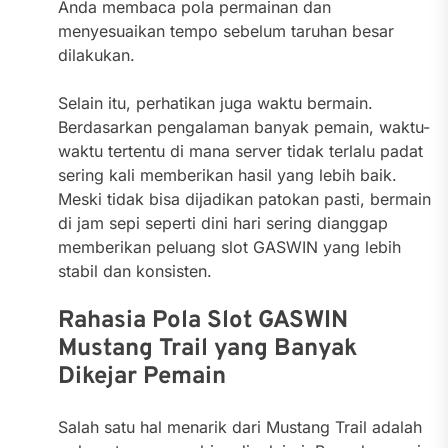
Anda membaca pola permainan dan
menyesuaikan tempo sebelum taruhan besar
dilakukan.
Selain itu, perhatikan juga waktu bermain.
Berdasarkan pengalaman banyak pemain, waktu-
waktu tertentu di mana server tidak terlalu padat
sering kali memberikan hasil yang lebih baik.
Meski tidak bisa dijadikan patokan pasti, bermain
di jam sepi seperti dini hari sering dianggap
memberikan peluang slot GASWIN yang lebih
stabil dan konsisten.
Rahasia Pola Slot GASWIN
Mustang Trail yang Banyak
Dikejar Pemain
Salah satu hal menarik dari Mustang Trail adalah