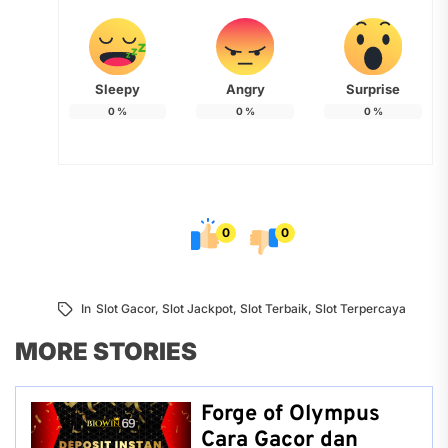
Sleepy
Angry
Surprise
0
%
0
%
0
%
0
0
In
Slot Gacor
,
Slot Jackpot
,
Slot Terbaik
,
Slot Terpercaya
MORE STORIES
Forge of Olympus
Cara Gacor dan