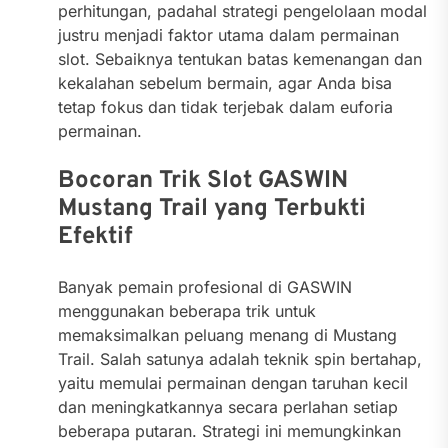
perhitungan, padahal strategi pengelolaan modal
justru menjadi faktor utama dalam permainan
slot. Sebaiknya tentukan batas kemenangan dan
kekalahan sebelum bermain, agar Anda bisa
tetap fokus dan tidak terjebak dalam euforia
permainan.
Bocoran Trik Slot GASWIN
Mustang Trail yang Terbukti
Efektif
Banyak pemain profesional di GASWIN
menggunakan beberapa trik untuk
memaksimalkan peluang menang di Mustang
Trail. Salah satunya adalah teknik spin bertahap,
yaitu memulai permainan dengan taruhan kecil
dan meningkatkannya secara perlahan setiap
beberapa putaran. Strategi ini memungkinkan