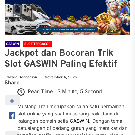
GASWIN
SLOT TERGACOR
Jackpot dan Bocoran Trik
Slot GASWIN Paling Efektif
Edward Henderson
November 4, 2025
Share
Read Time:
3 Minute, 5 Second
Mustang Trail merupakan salah satu permainan
slot online yang saat ini sedang naik daun di
kalangan pemain setia
GASWIN
. Dengan tema
petualangan di padang gurun yang memikat dan