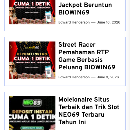
Jackpot Beruntun
BIOWIN69
Edward Henderson
June 10, 2026
Street Racer
Pemahaman RTP
Game Berbasis
Peluang BIOWIN69
Edward Henderson
June 9, 2026
Moleionaire Situs
Terbaik dan Trik Slot
NEO69 Terbaru
Tahun Ini