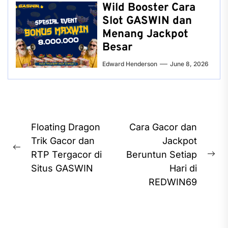
Wild Booster Cara
Slot GASWIN dan
Menang Jackpot
Besar
Edward Henderson
June 8, 2026
Post
Floating Dragon
Cara Gacor dan
navigation
Trik Gacor dan
Jackpot
Previous
RTP Tergacor di
Beruntun Setiap
Ne
post:
Situs GASWIN
Hari di
pos
REDWIN69