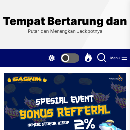
Skip
to
the
Tempat Bertarung dan
content
Putar dan Menangkan Jackpotnya
Menu