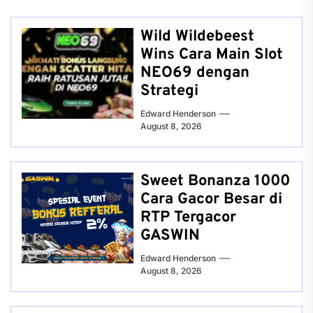
Wild Wildebeest
Wins Cara Main Slot
NEO69 dengan
Strategi
Edward Henderson
August 8, 2026
Sweet Bonanza 1000
Cara Gacor Besar di
RTP Tergacor
GASWIN
Edward Henderson
August 8, 2026