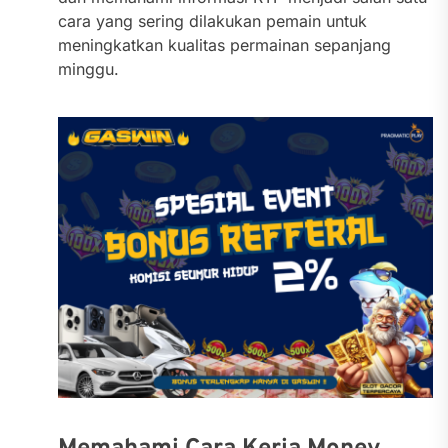
cara yang sering dilakukan pemain untuk
meningkatkan kualitas permainan sepanjang
minggu.