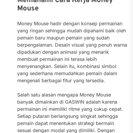
Memahami Cara Kerja Money
Mouse
Money Mouse hadir dengan konsep permainan
yang ringan sehingga mudah dipahami baik oleh
pemain baru maupun pemain yang sudah
berpengalaman. Desain visual yang penuh warna
dipadukan dengan animasi yang menarik
membuat permainan ini terasa lebih
menyenangkan. Selain itu, kombinasi simbol
yang sederhana memudahkan pemain dalam
mengenali berbagai fitur yang tersedia.
Salah satu alasan mengapa Money Mouse
banyak dimainkan di GASWIN adalah karena
permainan ini memiliki ritme yang cukup cepat.
Setiap putaran berlangsung singkat sehingga
pemain dapat menentukan strategi bermain
sesuai dengan modal yang dimiliki. Dengan