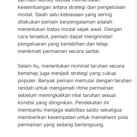
keseimbangan antara strategi dan pengelolaan
modal. Salah satu kebiasaan yang sering
dilakukan pemain berpengalaman adalah
menentukan batas modal sejak awal. Dengan
cara tersebut, pemain dapat menghindari
pengeluaran yang berlebihan dan tetap
menikmati permainan secara santai.
Selain itu, menentukan nominal taruhan secara
bertahap juga menjadi strategi yang cukup
populer. Banyak pemain memulai dengan taruhan
rendah untuk mengamati ritme permainan
sebelum meningkatkan nilai taruhan sesuai
kondisi yang diinginkan. Pendekatan ini
membantu menjaga stabilitas saldo sekaligus
memberikan kesempatan untuk memahami pola
permainan yang sedang berlangsung.