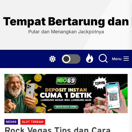
Skip
to
the
Tempat Bertarung dan
content
Putar dan Menangkan Jackpotnya
Menu
NEO69
SLOT TERBAIK
Rock Vegas Tips dan Cara