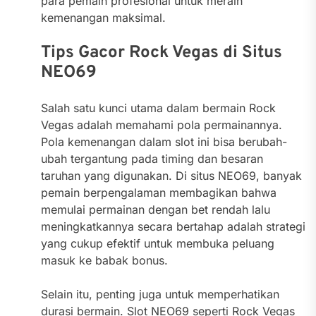
para pemain profesional untuk meraih
kemenangan maksimal.
Tips Gacor Rock Vegas di Situs
NEO69
Salah satu kunci utama dalam bermain Rock
Vegas adalah memahami pola permainannya.
Pola kemenangan dalam slot ini bisa berubah-
ubah tergantung pada timing dan besaran
taruhan yang digunakan. Di situs NEO69, banyak
pemain berpengalaman membagikan bahwa
memulai permainan dengan bet rendah lalu
meningkatkannya secara bertahap adalah strategi
yang cukup efektif untuk membuka peluang
masuk ke babak bonus.
Selain itu, penting juga untuk memperhatikan
durasi bermain. Slot NEO69 seperti Rock Vegas