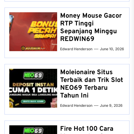
Money Mouse Gacor
RTP Tinggi
Sepanjang Minggu
REDWIN69
Edward Henderson
June 10, 2026
Moleionaire Situs
Terbaik dan Trik Slot
NEO69 Terbaru
Tahun Ini
Edward Henderson
June 9, 2026
Fire Hot 100 Cara