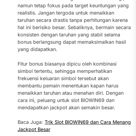
namun tetap fokus pada target keuntungan yang
realistis. Jangan tergoda untuk menaikkan
taruhan secara drastis tanpa perhitungan karena
hal ini berisiko besar. Sebaliknya, bermain secara
konsisten dengan taruhan yang stabil selama
bonus berlangsung dapat memaksimalkan hasil
yang didapatkan.
Fitur bonus biasanya dipicu oleh kombinasi
simbol tertentu, sehingga memperhatikan
frekuensi keluaran simbol tersebut akan
membantu pemain menentukan kapan harus
menaikkan taruhan atau menahan diri. Dengan
cara ini, peluang untuk slot BIOWIN69 dan
mendapatkan jackpot akan semakin besar.
Baca Juga:
Trik Slot BIOWIN69 dan Cara Menang
Jackpot Besar