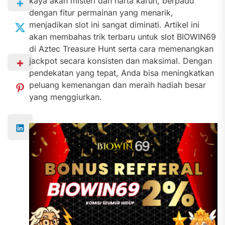
kaya akan misteri dan harta karun, berpadu
dengan fitur permainan yang menarik,
menjadikan slot ini sangat diminati. Artikel ini
akan membahas trik terbaru untuk slot BIOWIN69
di Aztec Treasure Hunt serta cara memenangkan
jackpot secara konsisten dan maksimal. Dengan
pendekatan yang tepat, Anda bisa meningkatkan
peluang kemenangan dan meraih hadiah besar
yang menggiurkan.