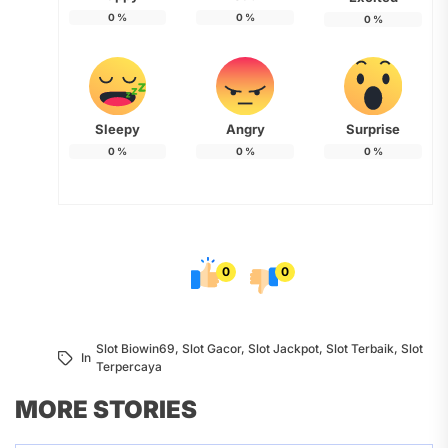
0
%
0
%
0
%
Sleepy
Angry
Surprise
0
%
0
%
0
%
0
0
Slot Biowin69
,
Slot Gacor
,
Slot Jackpot
,
Slot Terbaik
,
Slot
In
Terpercaya
MORE STORIES