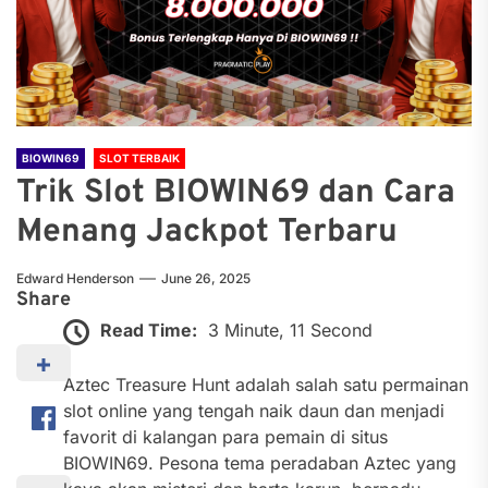
BIOWIN69
SLOT TERBAIK
Trik Slot BIOWIN69 dan Cara
Menang Jackpot Terbaru
Edward Henderson
June 26, 2025
Share
Read Time:
3 Minute, 11 Second
Aztec Treasure Hunt adalah salah satu permainan
slot online yang tengah naik daun dan menjadi
favorit di kalangan para pemain di situs
BIOWIN69. Pesona tema peradaban Aztec yang