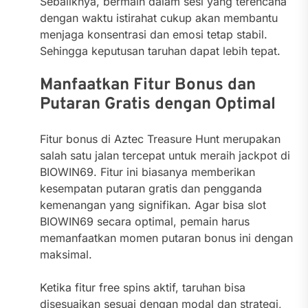
Sebaliknya, bermain dalam sesi yang terencana
dengan waktu istirahat cukup akan membantu
menjaga konsentrasi dan emosi tetap stabil.
Sehingga keputusan taruhan dapat lebih tepat.
Manfaatkan Fitur Bonus dan
Putaran Gratis dengan Optimal
Fitur bonus di Aztec Treasure Hunt merupakan
salah satu jalan tercepat untuk meraih jackpot di
BIOWIN69. Fitur ini biasanya memberikan
kesempatan putaran gratis dan pengganda
kemenangan yang signifikan. Agar bisa slot
BIOWIN69 secara optimal, pemain harus
memanfaatkan momen putaran bonus ini dengan
maksimal.
Ketika fitur free spins aktif, taruhan bisa
disesuaikan sesuai dengan modal dan strategi,