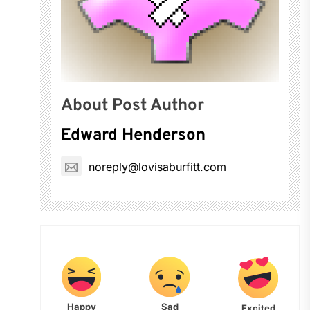
About Post Author
Edward Henderson
noreply@lovisaburfitt.com
Happy
Sad
Excited