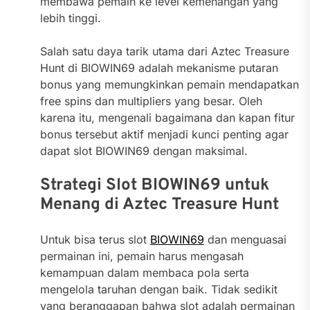
membawa pemain ke level kemenangan yang
lebih tinggi.
Salah satu daya tarik utama dari Aztec Treasure
Hunt di BIOWIN69 adalah mekanisme putaran
bonus yang memungkinkan pemain mendapatkan
free spins dan multipliers yang besar. Oleh
karena itu, mengenali bagaimana dan kapan fitur
bonus tersebut aktif menjadi kunci penting agar
dapat slot BIOWIN69 dengan maksimal.
Strategi Slot BIOWIN69 untuk
Menang di Aztec Treasure Hunt
Untuk bisa terus slot
BIOWIN69
dan menguasai
permainan ini, pemain harus mengasah
kemampuan dalam membaca pola serta
mengelola taruhan dengan baik. Tidak sedikit
yang beranggapan bahwa slot adalah permainan