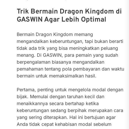
Trik Bermain Dragon Kingdom di
GASWIN Agar Lebih Optimal
Bermain Dragon Kingdom memang
mengandalkan keberuntungan, tapi bukan berarti
tidak ada trik yang bisa meningkatkan peluang
menang. Di GASWIN, para pemain yang sudah
berpengalaman biasanya mengandalkan
pemahaman tentang pola pembayaran dan waktu
bermain untuk memaksimalkan hasil.
Pertama, penting untuk mengelola modal dengan
bijak. Memulai dengan taruhan kecil dan
menaikkannya secara bertahap ketika
keberuntungan sedang berpihak merupakan cara
yang sering diterapkan. Hal ini bertujuan agar
Anda tidak cepat kehabisan modal sebelum