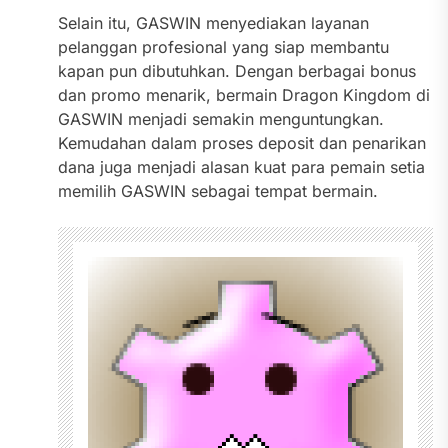
Selain itu, GASWIN menyediakan layanan
pelanggan profesional yang siap membantu
kapan pun dibutuhkan. Dengan berbagai bonus
dan promo menarik, bermain Dragon Kingdom di
GASWIN menjadi semakin menguntungkan.
Kemudahan dalam proses deposit dan penarikan
dana juga menjadi alasan kuat para pemain setia
memilih GASWIN sebagai tempat bermain.