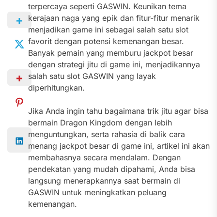
terpercaya seperti GASWIN. Keunikan tema
kerajaan naga yang epik dan fitur-fitur menarik
menjadikan game ini sebagai salah satu slot
favorit dengan potensi kemenangan besar.
Banyak pemain yang memburu jackpot besar
dengan strategi jitu di game ini, menjadikannya
salah satu slot GASWIN yang layak
diperhitungkan.
Jika Anda ingin tahu bagaimana trik jitu agar bisa
bermain Dragon Kingdom dengan lebih
menguntungkan, serta rahasia di balik cara
menang jackpot besar di game ini, artikel ini akan
membahasnya secara mendalam. Dengan
pendekatan yang mudah dipahami, Anda bisa
langsung menerapkannya saat bermain di
GASWIN untuk meningkatkan peluang
kemenangan.