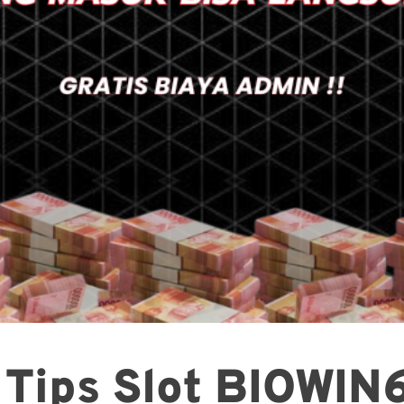
Tips Slot BIOWIN