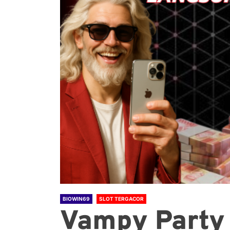
BIOWIN69
SLOT TERGACOR
Vampy Party 