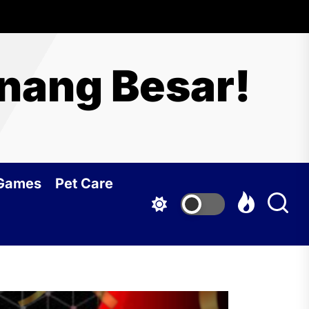
nang Besar!
 Games
Pet Care