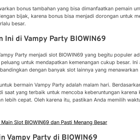
warkan bonus tambahan yang bisa dimanfaatkan pemain u
engan bijak, karena bonus bisa menjadi dorongan untuk m
lalu besar.
 Ini di Vampy Party BIOWIN69
ampy Party menjadi slot BIOWIN69 yang begitu populer ada
peluang untuk mendapatkan kemenangan cukup besar. Ini
dibandingkan dengan banyak slot lainnya yang menawarkan 
t untuk bermain Vampy Party adalah malam hari. Berdasar
adi saat yang terbaik untuk mencoba keberuntungan karena 
lebih cepat. Oleh karena itu, pastikan Anda memilih wakt
s Main Slot BIOWIN69 dan Pasti Menang Besar
n Vampy Party di BIOWIN69