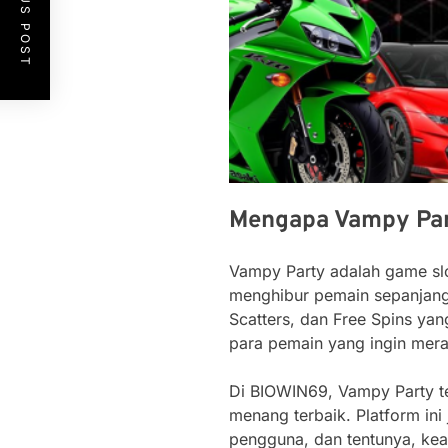
PREVIOUS POST
Mengapa Vampy Par
Vampy Party adalah game sl
menghibur pemain sepanjang 
Scatters, dan Free Spins ya
para pemain yang ingin mera
Di BIOWIN69, Vampy Party t
menang terbaik. Platform i
pengguna, dan tentunya, kea