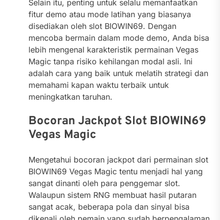
Selain itu, penting untuk selalu memanfaatkan
fitur demo atau mode latihan yang biasanya
disediakan oleh slot BIOWIN69. Dengan
mencoba bermain dalam mode demo, Anda bisa
lebih mengenal karakteristik permainan Vegas
Magic tanpa risiko kehilangan modal asli. Ini
adalah cara yang baik untuk melatih strategi dan
memahami kapan waktu terbaik untuk
meningkatkan taruhan.
Bocoran Jackpot Slot BIOWIN69
Vegas Magic
Mengetahui bocoran jackpot dari permainan slot
BIOWIN69 Vegas Magic tentu menjadi hal yang
sangat dinanti oleh para penggemar slot.
Walaupun sistem RNG membuat hasil putaran
sangat acak, beberapa pola dan sinyal bisa
dikenali oleh pemain yang sudah berpengalaman.