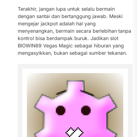
Terakhir, jangan lupa untuk selalu bermain
dengan santai dan bertanggung jawab. Meski
mengejar jackpot adalah hal yang
menyenangkan, bermain secara berlebihan tanpa
kontrol bisa berdampak buruk. Jadikan slot
BIOWIN69 Vegas Magic sebagai hiburan yang
mengasyikkan, bukan sebagai sumber tekanan.