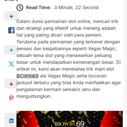
Read Time:
3 Minute, 22 Second
Dalam dunia permainan slot online, mencari trik
dan strategi yang efektif untuk menang adalah
hal yang paling dicari oleh para pemain.
Terutama pada permainan yang terkenal dengan
sensasi dan keajaibannya seperti Vegas Magic,
sebuah tema slot yang menawarkan peluang
besar untuk mendapatkan kemenangan besar. Di
artikel ini, kami akan membahas trik main slot
BIOWIN69
ala Vegas Magic serta bocoran
jackpot terbaru yang bisa Anda manfaatkan agar
pengalaman bermain semakin seru dan
menguntungkan.