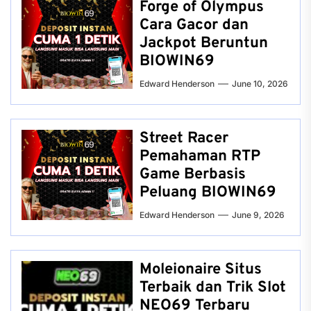
Forge of Olympus
Cara Gacor dan
Jackpot Beruntun
BIOWIN69
Edward Henderson
June 10, 2026
Street Racer
Pemahaman RTP
Game Berbasis
Peluang BIOWIN69
Edward Henderson
June 9, 2026
Moleionaire Situs
Terbaik dan Trik Slot
NEO69 Terbaru