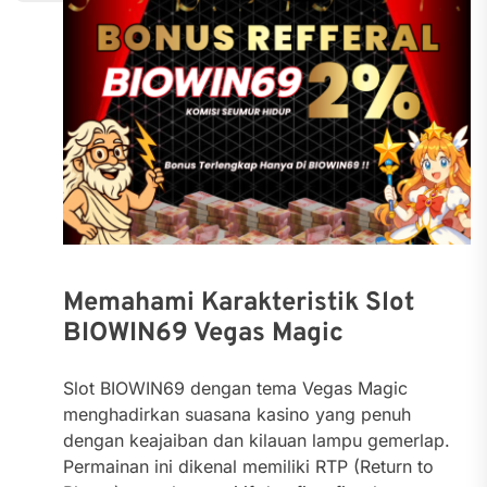
Memahami Karakteristik Slot
BIOWIN69 Vegas Magic
Slot BIOWIN69 dengan tema Vegas Magic
menghadirkan suasana kasino yang penuh
dengan keajaiban dan kilauan lampu gemerlap.
Permainan ini dikenal memiliki RTP (Return to