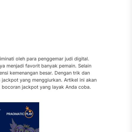
minati oleh para penggemar judi digital.
a menjadi favorit banyak pemain. Selain
ensi kemenangan besar. Dengan trik dan
 jackpot yang menggiurkan. Artikel ini akan
 bocoran jackpot yang layak Anda coba.