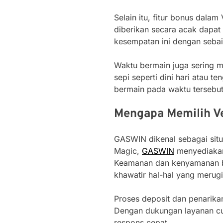
Selain itu, fitur bonus dal
diberikan secara acak dapa
kesempatan ini dengan sebai
Waktu bermain juga sering 
sepi seperti dini hari atau 
bermain pada waktu tersebut
Mengapa Memilih V
GASWIN dikenal sebagai situ
Magic,
GASWIN
menyediakan
Keamanan dan kenyamanan be
khawatir hal-hal yang merug
Proses deposit dan penarik
Dengan dukungan layanan cu
respons cepat.