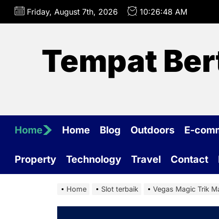
Skip
Friday, August 7th, 2026
10:26:49 AM
to
the
content
Tempat Ber
Home
Home
Blog
Outdoors
E-com
Property
Technology
Travel
Contact
Home
Slot terbaik
Vegas Magic Trik M