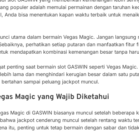
k yang populer adalah memulai permainan dengan taruhan ke
al, Anda bisa menentukan kapan waktu terbaik untuk mena
unci utama dalam bermain Vegas Magic. Jangan langsung m
ebaiknya, perhatikan setiap putaran dan manfaatkan fitur fre
ntuk mendapatkan kombinasi kemenangan besar tanpa har
at penting saat bermain slot GASWIN seperti Vegas Magic
 lebih lama dan menghindari kerugian besar dalam satu p
 bertahan sampai peluang jackpot muncul.
gas Magic yang Wajib Diketahui
as Magic di GASWIN biasanya muncul setelah beberapa kal
ahwa jackpot cenderung muncul setelah rentang waktu ter
ena itu, penting untuk tetap bermain dengan sabar dan t