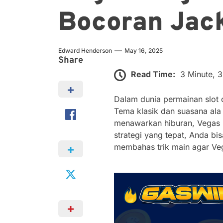
Bocoran Jac
Edward Henderson
May 16, 2025
Share
Read Time:
3 Minute, 
Dalam dunia permainan slot o
Tema klasik dan suasana al
menawarkan hiburan, Vegas M
strategi yang tepat, Anda bi
membahas trik main agar Ve