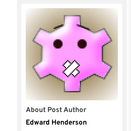
About Post Author
Edward Henderson