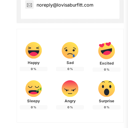
noreply@lovisaburfitt.com
Happy
Sad
Excited
0
%
0
%
0
%
Sleepy
Angry
Surprise
0
%
0
%
0
%