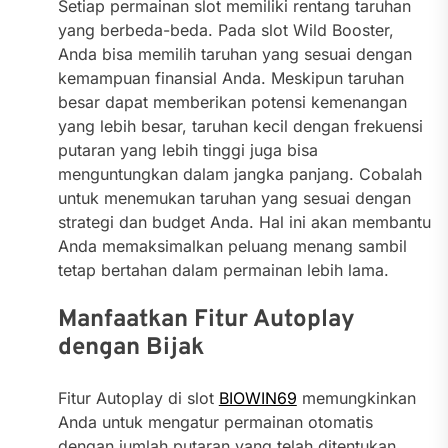
Setiap permainan slot memiliki rentang taruhan
yang berbeda-beda. Pada slot Wild Booster,
Anda bisa memilih taruhan yang sesuai dengan
kemampuan finansial Anda. Meskipun taruhan
besar dapat memberikan potensi kemenangan
yang lebih besar, taruhan kecil dengan frekuensi
putaran yang lebih tinggi juga bisa
menguntungkan dalam jangka panjang. Cobalah
untuk menemukan taruhan yang sesuai dengan
strategi dan budget Anda. Hal ini akan membantu
Anda memaksimalkan peluang menang sambil
tetap bertahan dalam permainan lebih lama.
Manfaatkan Fitur Autoplay
dengan Bijak
Fitur Autoplay di slot
BIOWIN69
memungkinkan
Anda untuk mengatur permainan otomatis
dengan jumlah putaran yang telah ditentukan.