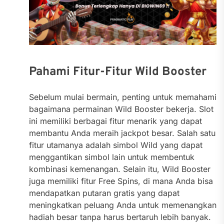
Pahami Fitur-Fitur Wild Booster
Sebelum mulai bermain, penting untuk memahami
bagaimana permainan Wild Booster bekerja. Slot
ini memiliki berbagai fitur menarik yang dapat
membantu Anda meraih jackpot besar. Salah satu
fitur utamanya adalah simbol Wild yang dapat
menggantikan simbol lain untuk membentuk
kombinasi kemenangan. Selain itu, Wild Booster
juga memiliki fitur Free Spins, di mana Anda bisa
mendapatkan putaran gratis yang dapat
meningkatkan peluang Anda untuk memenangkan
hadiah besar tanpa harus bertaruh lebih banyak.