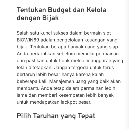
Tentukan Budget dan Kelola
dengan Bijak
Salah satu kunci sukses dalam bermain slot
BIOWIN69 adalah pengelolaan keuangan yang
bijak. Tentukan berapa banyak uang yang siap
Anda pertaruhkan sebelum memulai permainan
dan pastikan untuk tidak melebihi anggaran yang
telah ditetapkan. Jangan tergoda untuk terus
bertaruh lebih besar hanya karena kalah
beberapa kali. Manajemen uang yang baik akan
membantu Anda tetap dalam permainan lebih
lama dan memberi kesempatan lebih banyak
untuk mendapatkan jackpot besar.
Pilih Taruhan yang Tepat