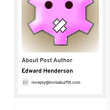
About Post Author
Edward Henderson
noreply@lovisaburfitt.com