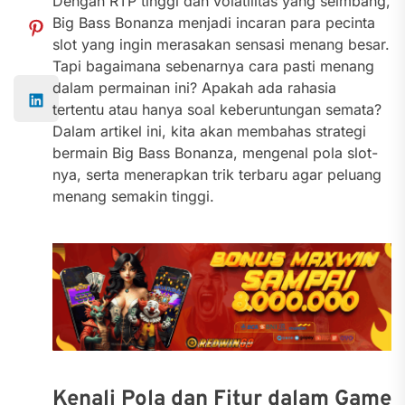
Dengan RTP tinggi dan volatilitas yang seimbang,
Big Bass Bonanza menjadi incaran para pecinta
slot yang ingin merasakan sensasi menang besar.
Tapi bagaimana sebenarnya cara pasti menang
dalam permainan ini? Apakah ada rahasia
tertentu atau hanya soal keberuntungan semata?
Dalam artikel ini, kita akan membahas strategi
bermain Big Bass Bonanza, mengenal pola slot-
nya, serta menerapkan trik terbaru agar peluang
menang semakin tinggi.
Kenali Pola dan Fitur dalam Game