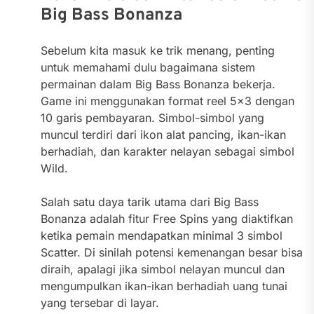
Big Bass Bonanza
Sebelum kita masuk ke trik menang, penting
untuk memahami dulu bagaimana sistem
permainan dalam Big Bass Bonanza bekerja.
Game ini menggunakan format reel 5×3 dengan
10 garis pembayaran. Simbol-simbol yang
muncul terdiri dari ikon alat pancing, ikan-ikan
berhadiah, dan karakter nelayan sebagai simbol
Wild.
Salah satu daya tarik utama dari Big Bass
Bonanza adalah fitur Free Spins yang diaktifkan
ketika pemain mendapatkan minimal 3 simbol
Scatter. Di sinilah potensi kemenangan besar bisa
diraih, apalagi jika simbol nelayan muncul dan
mengumpulkan ikan-ikan berhadiah uang tunai
yang tersebar di layar.