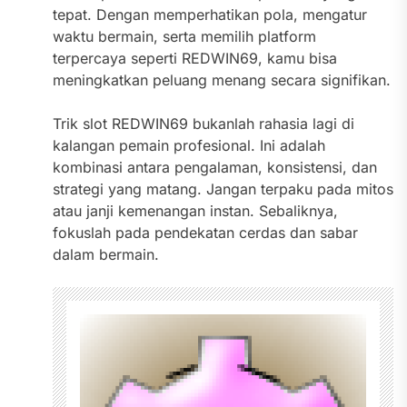
tepat. Dengan memperhatikan pola, mengatur
waktu bermain, serta memilih platform
terpercaya seperti REDWIN69, kamu bisa
meningkatkan peluang menang secara signifikan.
Trik slot REDWIN69 bukanlah rahasia lagi di
kalangan pemain profesional. Ini adalah
kombinasi antara pengalaman, konsistensi, dan
strategi yang matang. Jangan terpaku pada mitos
atau janji kemenangan instan. Sebaliknya,
fokuslah pada pendekatan cerdas dan sabar
dalam bermain.