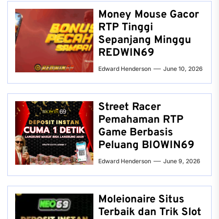
Money Mouse Gacor
RTP Tinggi
Sepanjang Minggu
REDWIN69
Edward Henderson
June 10, 2026
Street Racer
Pemahaman RTP
Game Berbasis
Peluang BIOWIN69
Edward Henderson
June 9, 2026
Moleionaire Situs
Terbaik dan Trik Slot