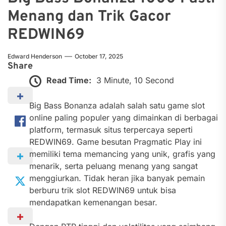
Menang dan Trik Gacor
REDWIN69
Edward Henderson
October 17, 2025
Share
Read Time:
3 Minute, 10 Second
Big Bass Bonanza adalah salah satu game slot
online paling populer yang dimainkan di berbagai
platform, termasuk situs terpercaya seperti
REDWIN69. Game besutan Pragmatic Play ini
memiliki tema memancing yang unik, grafis yang
menarik, serta peluang menang yang sangat
menggiurkan. Tidak heran jika banyak pemain
berburu trik slot REDWIN69 untuk bisa
mendapatkan kemenangan besar.