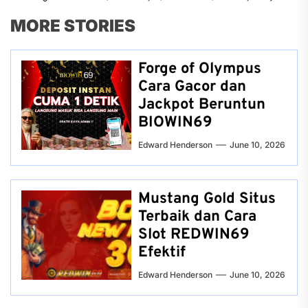
MORE STORIES
Forge of Olympus
Cara Gacor dan
Jackpot Beruntun
BIOWIN69
Edward Henderson
June 10, 2026
Mustang Gold Situs
Terbaik dan Cara
Slot REDWIN69
Efektif
Edward Henderson
June 10, 2026