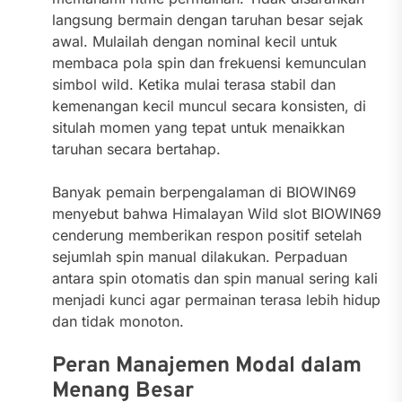
langsung bermain dengan taruhan besar sejak
awal. Mulailah dengan nominal kecil untuk
membaca pola spin dan frekuensi kemunculan
simbol wild. Ketika mulai terasa stabil dan
kemenangan kecil muncul secara konsisten, di
situlah momen yang tepat untuk menaikkan
taruhan secara bertahap.
Banyak pemain berpengalaman di BIOWIN69
menyebut bahwa Himalayan Wild slot BIOWIN69
cenderung memberikan respon positif setelah
sejumlah spin manual dilakukan. Perpaduan
antara spin otomatis dan spin manual sering kali
menjadi kunci agar permainan terasa lebih hidup
dan tidak monoton.
Peran Manajemen Modal dalam
Menang Besar