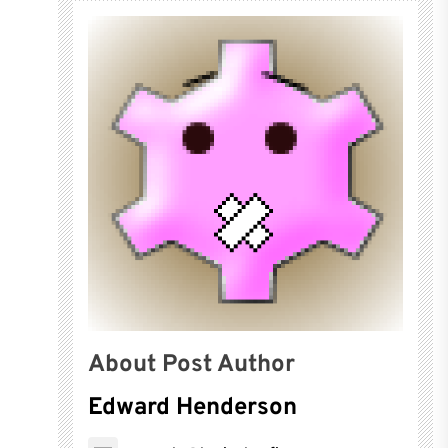
About Post Author
Edward Henderson