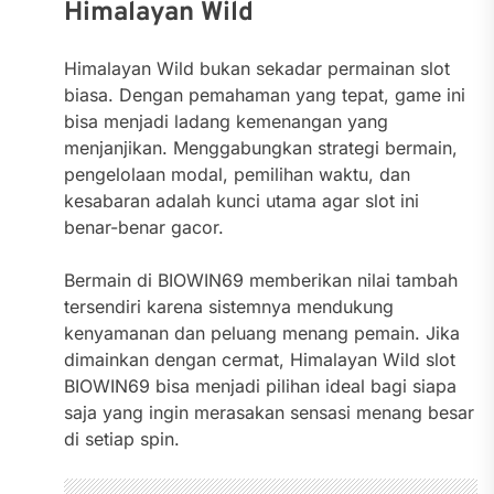
Himalayan Wild
Himalayan Wild bukan sekadar permainan slot
biasa. Dengan pemahaman yang tepat, game ini
bisa menjadi ladang kemenangan yang
menjanjikan. Menggabungkan strategi bermain,
pengelolaan modal, pemilihan waktu, dan
kesabaran adalah kunci utama agar slot ini
benar-benar gacor.
Bermain di BIOWIN69 memberikan nilai tambah
tersendiri karena sistemnya mendukung
kenyamanan dan peluang menang pemain. Jika
dimainkan dengan cermat, Himalayan Wild slot
BIOWIN69 bisa menjadi pilihan ideal bagi siapa
saja yang ingin merasakan sensasi menang besar
di setiap spin.