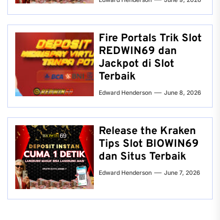
Fire Portals Trik Slot
REDWIN69 dan
Jackpot di Slot
Terbaik
Edward Henderson
June 8, 2026
Release the Kraken
Tips Slot BIOWIN69
dan Situs Terbaik
Edward Henderson
June 7, 2026