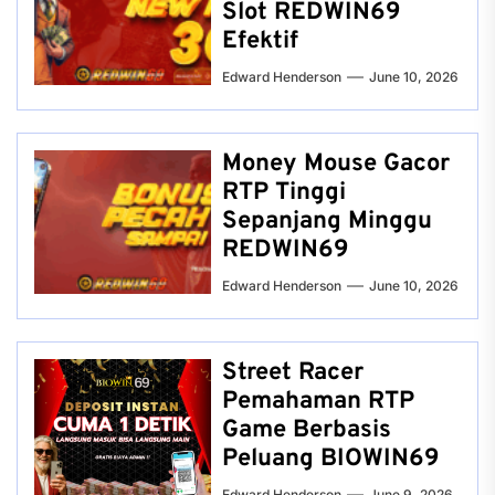
Slot REDWIN69
Efektif
Edward Henderson
June 10, 2026
Money Mouse Gacor
RTP Tinggi
Sepanjang Minggu
REDWIN69
Edward Henderson
June 10, 2026
Street Racer
Pemahaman RTP
Game Berbasis
Peluang BIOWIN69
Edward Henderson
June 9, 2026