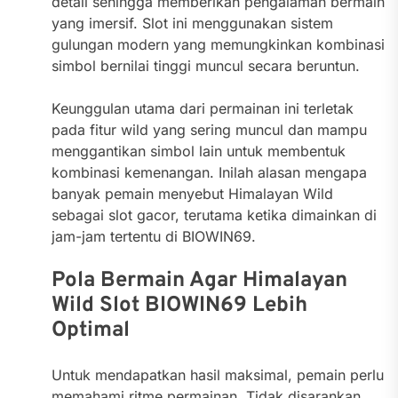
detail sehingga memberikan pengalaman bermain
yang imersif. Slot ini menggunakan sistem
gulungan modern yang memungkinkan kombinasi
simbol bernilai tinggi muncul secara beruntun.
Keunggulan utama dari permainan ini terletak
pada fitur wild yang sering muncul dan mampu
menggantikan simbol lain untuk membentuk
kombinasi kemenangan. Inilah alasan mengapa
banyak pemain menyebut Himalayan Wild
sebagai slot gacor, terutama ketika dimainkan di
jam-jam tertentu di BIOWIN69.
Pola Bermain Agar Himalayan
Wild Slot BIOWIN69 Lebih
Optimal
Untuk mendapatkan hasil maksimal, pemain perlu
memahami ritme permainan. Tidak disarankan