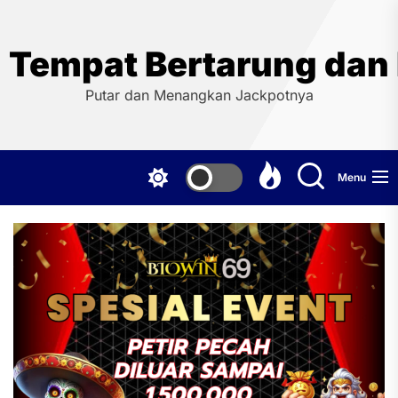
Skip
to
the
Tempat Bertarung dan
content
Putar dan Menangkan Jackpotnya
Menu