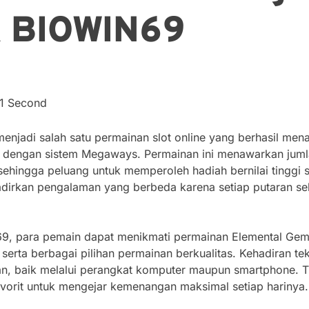
k BIOWIN69
31 Second
jadi salah satu permainan slot online yang berhasil mena
 dengan sistem Megaways. Permainan ini menawarkan jum
 sehingga peluang untuk memperoleh hadiah bernilai tinggi
adirkan pengalaman yang berbeda karena setiap putaran s
IN69, para pemain dapat menikmati permainan Elemental Ge
, serta berbagai pilihan permainan berkualitas. Kehadiran
n, baik melalui perangkat komputer maupun smartphone. Ti
vorit untuk mengejar kemenangan maksimal setiap harinya.