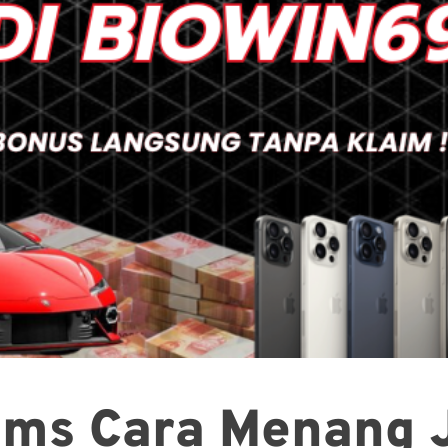
ems Cara Menang J