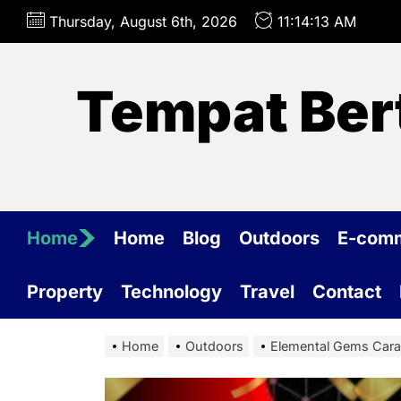
Skip
Thursday, August 6th, 2026
11:14:14 AM
to
the
content
Tempat Ber
Home
Home
Blog
Outdoors
E-com
Property
Technology
Travel
Contact
Home
Outdoors
Elemental Gems Cara