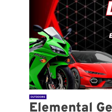
OUTDOORS
Elemental G