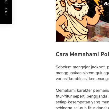
PREVIOUS POST
Cara Memahami Pol
Sebelum mengejar jackpot,
menggunakan sistem gulunga
variasi kombinasi kemenanga
Memahami karakter permainan
fitur-fitur seperti penggand
setiap kesempatan yang munc
sehingga seluruh fitur dapat 