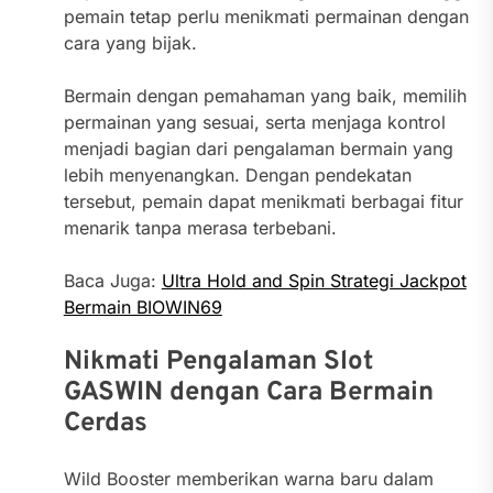
pemain tetap perlu menikmati permainan dengan
cara yang bijak.
Bermain dengan pemahaman yang baik, memilih
permainan yang sesuai, serta menjaga kontrol
menjadi bagian dari pengalaman bermain yang
lebih menyenangkan. Dengan pendekatan
tersebut, pemain dapat menikmati berbagai fitur
menarik tanpa merasa terbebani.
Baca Juga:
Ultra Hold and Spin Strategi Jackpot
Bermain BIOWIN69
Nikmati Pengalaman Slot
GASWIN dengan Cara Bermain
Cerdas
Wild Booster memberikan warna baru dalam