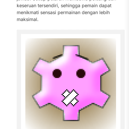
keseruan tersendiri, sehingga pemain dapat
menikmati sensasi permainan dengan lebih
maksimal.