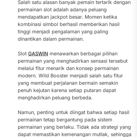
Salah satu alasan banyak pemain tertarik dengan
permainan slot adalah adanya peluang
mendapatkan jackpot besar. Momen ketika
kombinasi simbol berhasil memberikan hasil
tinggi menjadi pengalaman yang paling
dinantikan dalam permainan.
Slot
GASWIN
menawarkan berbagai pilihan
permainan yang menghadirkan sensasi tersebut
melalui fitur menarik dan konsep permainan
modern. Wild Booster menjadi salah satu fitur
yang membuat perjalanan bermain semakin
penuh kejutan karena setiap putaran dapat
menghadirkan peluang berbeda.
Namun, penting untuk diingat bahwa setiap hasil
permainan tetap bergantung pada sistem
permainan yang berlaku. Tidak ada strategi yang
dapat memastikan kemenangan mutlak, sehingga