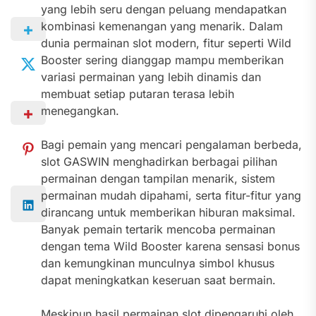
yang lebih seru dengan peluang mendapatkan
kombinasi kemenangan yang menarik. Dalam
dunia permainan slot modern, fitur seperti Wild
Booster sering dianggap mampu memberikan
variasi permainan yang lebih dinamis dan
membuat setiap putaran terasa lebih
menegangkan.
Bagi pemain yang mencari pengalaman berbeda,
slot GASWIN menghadirkan berbagai pilihan
permainan dengan tampilan menarik, sistem
permainan mudah dipahami, serta fitur-fitur yang
dirancang untuk memberikan hiburan maksimal.
Banyak pemain tertarik mencoba permainan
dengan tema Wild Booster karena sensasi bonus
dan kemungkinan munculnya simbol khusus
dapat meningkatkan keseruan saat bermain.
Meskipun hasil permainan slot dipengaruhi oleh