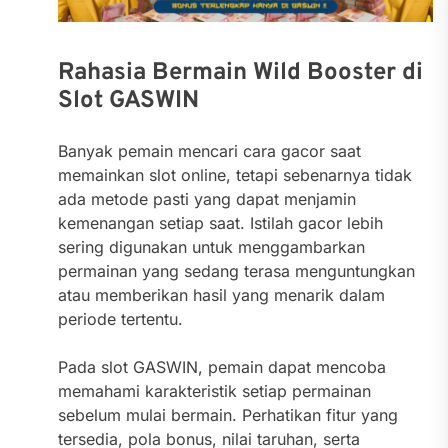
Rahasia Bermain Wild Booster di
Slot GASWIN
Banyak pemain mencari cara gacor saat
memainkan slot online, tetapi sebenarnya tidak
ada metode pasti yang dapat menjamin
kemenangan setiap saat. Istilah gacor lebih
sering digunakan untuk menggambarkan
permainan yang sedang terasa menguntungkan
atau memberikan hasil yang menarik dalam
periode tertentu.
Pada slot GASWIN, pemain dapat mencoba
memahami karakteristik setiap permainan
sebelum mulai bermain. Perhatikan fitur yang
tersedia, pola bonus, nilai taruhan, serta