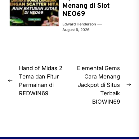
Menang di Slot
NEO69
Edward Henderson
August 6, 2026
Post
Hand of Midas 2
Elemental Gems
navigation
Tema dan Fitur
Cara Menang
Previous
Permainan di
Jackpot di Situs
Ne
post:
REDWIN69
Terbaik
pos
BIOWIN69