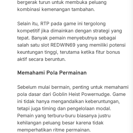
bergerak turun untuk membuka peluang
kombinasi kemenangan tambahan.
Selain itu, RTP pada game ini tergolong
kompetitif jika dimainkan dengan strategi yang
tepat. Banyak pemain menyebutnya sebagai
salah satu slot REDWIN69 yang memiliki potensi
keuntungan tinggi, terutama ketika fitur bonus
aktif secara beruntun.
Memahami Pola Permainan
Sebelum mulai bermain, penting untuk memahami
pola dasar dari Goblin Heist Powernudge. Game
ini tidak hanya mengandalkan keberuntungan,
tetapi juga timing dan pengelolaan modal.
Pemain yang terburu-buru biasanya justru
kehilangan peluang besar karena tidak
memperhatikan ritme permainan.