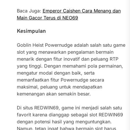
Baca Juga:
Emperor Caishen Cara Menang dan
Main Gacor Terus di NEO69
Kesimpulan
Goblin Heist Powernudge adalah salah satu game
slot yang menawarkan pengalaman bermain
menarik dengan fitur inovatif dan peluang RTP
yang tinggi. Dengan memahami pola permainan,
mengatur modal dengan baik, serta
memanfaatkan fitur Powernudge secara
maksimal, peluang untuk mendapatkan
kemenangan akan semakin besar.
Di situs REDWIN69, game ini menjadi salah satu
favorit karena dianggap sebagai slot REDWIN69
dengan potensi hasil yang menguntungkan.
Namun, tetap ingat bahwa bermain slot harus