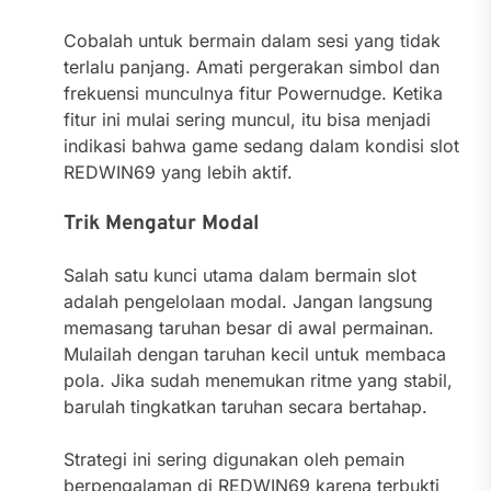
Cobalah untuk bermain dalam sesi yang tidak
terlalu panjang. Amati pergerakan simbol dan
frekuensi munculnya fitur Powernudge. Ketika
fitur ini mulai sering muncul, itu bisa menjadi
indikasi bahwa game sedang dalam kondisi slot
REDWIN69 yang lebih aktif.
Trik Mengatur Modal
Salah satu kunci utama dalam bermain slot
adalah pengelolaan modal. Jangan langsung
memasang taruhan besar di awal permainan.
Mulailah dengan taruhan kecil untuk membaca
pola. Jika sudah menemukan ritme yang stabil,
barulah tingkatkan taruhan secara bertahap.
Strategi ini sering digunakan oleh pemain
berpengalaman di REDWIN69 karena terbukti