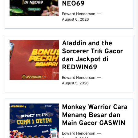
NEO69
Edward Henderson
August 6, 2026
Aladdin and the
Sorcerer Trik Gacor
dan Jackpot di
REDWIN69
Edward Henderson
August 5, 2026
Monkey Warrior Cara
Menang Besar dan
Main Gacor GASWIN
Edward Henderson