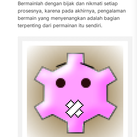
Bermainlah dengan bijak dan nikmati setiap
prosesnya, karena pada akhirnya, pengalaman
bermain yang menyenangkan adalah bagian
terpenting dari permainan itu sendiri.