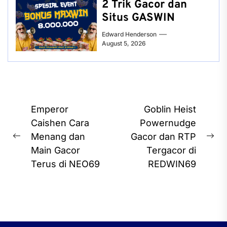
2 Trik Gacor dan
Situs GASWIN
Edward Henderson
August 5, 2026
Post
Emperor
Goblin Heist
navigation
Caishen Cara
Powernudge
Menang dan
Gacor dan RTP
Previous
Ne
Main Gacor
Tergacor di
post:
pos
Terus di NEO69
REDWIN69