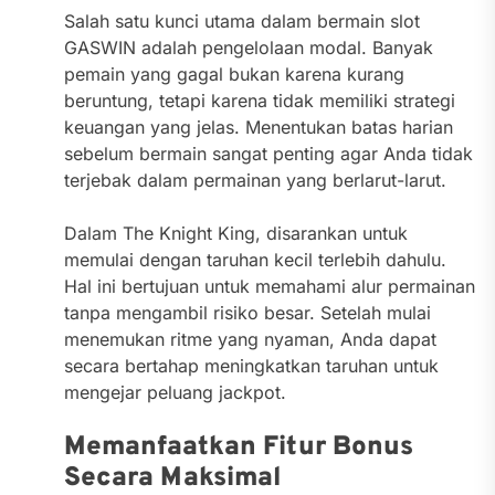
Salah satu kunci utama dalam bermain slot
GASWIN adalah pengelolaan modal. Banyak
pemain yang gagal bukan karena kurang
beruntung, tetapi karena tidak memiliki strategi
keuangan yang jelas. Menentukan batas harian
sebelum bermain sangat penting agar Anda tidak
terjebak dalam permainan yang berlarut-larut.
Dalam The Knight King, disarankan untuk
memulai dengan taruhan kecil terlebih dahulu.
Hal ini bertujuan untuk memahami alur permainan
tanpa mengambil risiko besar. Setelah mulai
menemukan ritme yang nyaman, Anda dapat
secara bertahap meningkatkan taruhan untuk
mengejar peluang jackpot.
Memanfaatkan Fitur Bonus
Secara Maksimal